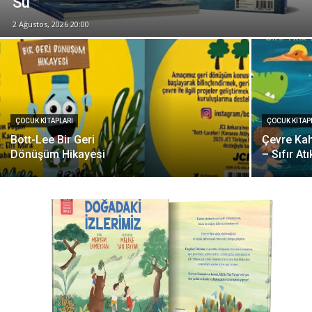
Su
2 Ağustos, 2026 20:00
ÇOCUK KITAPLARI
ÇOCUK KITAP
Bott-Lee Bir Geri
Çevre Ka
Dönüşüm Hikayesi
– Sıfır At