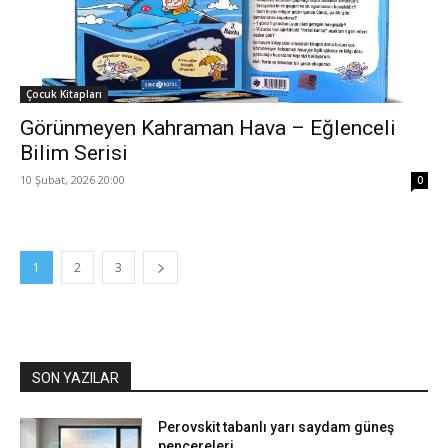
Çocuk Kitapları
Görünmeyen Kahraman Hava – Eğlenceli
Bilim Serisi
10 Şubat, 2026 20:00
0
1
2
3
SON YAZILAR
Perovskit tabanlı yarı saydam güneş
pencereleri