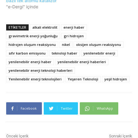
bazlı tek atomlu katalizör
"e-Dergi" içinde
ETIKETLER
alkali elektrolit
enerji haber
gravimetrik enerji yoğunluğu
gri hidrojen
hidrojen oluşum reaksiyonu
nikel
oksijen oluşum reaksiyonu
sıfır karbon emisyonu
teknoloji haber
yenilenebilir enerji
yenilenebilir enerji haber
yenilenebilir enerji haberleri
yenilenebilir enerji teknoloji haberleri
Yenilenebilir enerji teknolojileri
Yeşeren Teknoloji
yeşil hidrojen
Facebook
Twitter
WhatsApp
Önceki İçerik
Sonraki İçerik