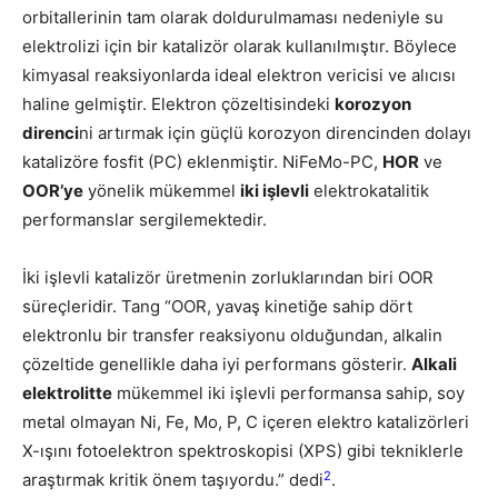
orbitallerinin tam olarak doldurulmaması nedeniyle su
elektrolizi için bir katalizör olarak kullanılmıştır. Böylece
kimyasal reaksiyonlarda ideal elektron vericisi ve alıcısı
haline gelmiştir. Elektron çözeltisindeki
korozyon
direnci
ni artırmak için güçlü korozyon direncinden dolayı
katalizöre fosfit (PC) eklenmiştir. NiFeMo-PC,
HOR
ve
OOR’ye
yönelik mükemmel
iki işlevli
elektrokatalitik
performanslar sergilemektedir.
İki işlevli katalizör üretmenin zorluklarından biri OOR
süreçleridir. Tang “OOR, yavaş kinetiğe sahip dört
elektronlu bir transfer reaksiyonu olduğundan, alkalin
çözeltide genellikle daha iyi performans gösterir.
Alkali
elektrolitte
mükemmel iki işlevli performansa sahip, soy
metal olmayan Ni, Fe, Mo, P, C içeren elektro katalizörleri
X-ışını fotoelektron spektroskopisi (XPS) gibi tekniklerle
2
araştırmak kritik önem taşıyordu.” dedi
.