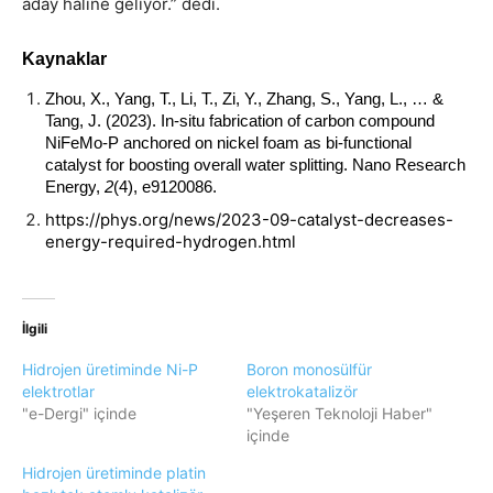
aday haline geliyor.” dedi.
Kaynaklar
Zhou, X., Yang, T., Li, T., Zi, Y., Zhang, S., Yang, L., … & 
Tang, J. (2023). In-situ fabrication of carbon compound 
NiFeMo-P anchored on nickel foam as bi-functional 
catalyst for boosting overall water splitting. 
Nano Research 
Energy
, 
2
(4), e9120086.
https://phys.org/news/2023-09-catalyst-decreases-
energy-required-hydrogen.html
İlgili
Hidrojen üretiminde Ni-P
Boron monosülfür
elektrotlar
elektrokatalizör
"e-Dergi" içinde
"Yeşeren Teknoloji Haber"
içinde
Hidrojen üretiminde platin