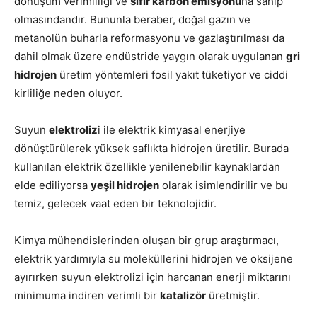
dönüşüm verimliliği ve
sıfır karbon emisyonu
na sahip
olmasındandır. Bununla beraber, doğal gazın ve
metanolün buharla reformasyonu ve gazlaştırılması da
dahil olmak üzere endüstride yaygın olarak uygulanan
gri
hidrojen
üretim yöntemleri fosil yakıt tüketiyor ve ciddi
kirliliğe neden oluyor.
Suyun
elektroliz
i ile elektrik kimyasal enerjiye
dönüştürülerek yüksek saflıkta hidrojen üretilir. Burada
kullanılan elektrik özellikle yenilenebilir kaynaklardan
elde ediliyorsa
yeşil hidrojen
olarak isimlendirilir ve bu
temiz, gelecek vaat eden bir teknolojidir.
Kimya mühendislerinden oluşan bir grup araştırmacı,
elektrik yardımıyla su moleküllerini hidrojen ve oksijene
ayırırken suyun elektrolizi için harcanan enerji miktarını
minimuma indiren verimli bir
katalizör
üretmiştir.