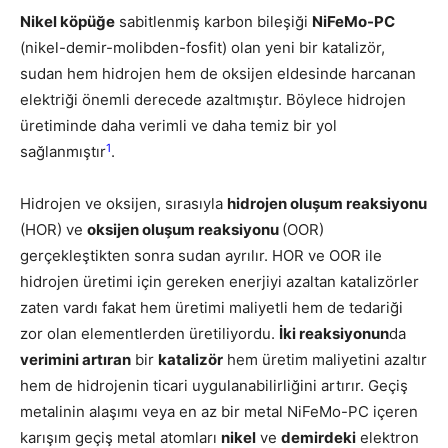
Nikel köpüğe
sabitlenmiş karbon bileşiği
NiFeMo-PC
(nikel-demir-molibden-fosfit) olan yeni bir katalizör,
sudan hem hidrojen hem de oksijen eldesinde harcanan
elektriği önemli derecede azaltmıştır. Böylece hidrojen
üretiminde daha verimli ve daha temiz bir yol
1
sağlanmıştır
.
Hidrojen ve oksijen, sırasıyla
hidrojen oluşum reaksiyonu
(HOR) ve
oksijen oluşum reaksiyonu
(OOR)
gerçekleştikten sonra sudan ayrılır. HOR ve OOR ile
hidrojen üretimi için gereken enerjiyi azaltan katalizörler
zaten vardı fakat hem üretimi maliyetli hem de tedariği
zor olan elementlerden üretiliyordu.
İki reaksiyonun
da
verimini artıran
bir
katalizör
hem üretim maliyetini azaltır
hem de hidrojenin ticari uygulanabilirliğini artırır. Geçiş
metalinin alaşımı veya en az bir metal NiFeMo-PC içeren
karışım geçiş metal atomları
nikel
ve
demirdeki
elektron