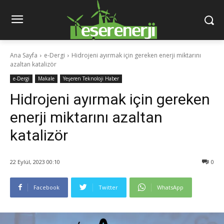
Ana Sayfa
e-Dergi
Hidrojeni ayırmak için gereken enerji miktarını
azaltan katalizör
e-Dergi
Makale
Yeşeren Teknoloji Haber
Hidrojeni ayırmak için gereken
enerji miktarını azaltan
katalizör
22 Eylül, 2023 00:10
0
Facebook
Twitter
WhatsApp