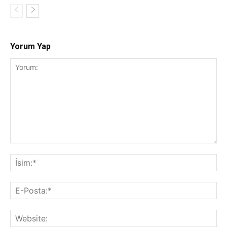
Yorum Yap
Yorum:
İsi
E-
Pos
Web