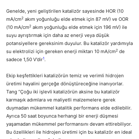
Genelde, yeni geliştirilen katalizör sayesinde HOR (10
2
mA/cm
akım yoğunluğu elde etmek için 87 mV) ve OOR
2
(10 mA/cm
akım yoğunluğu elde etmek için 196 mV) ile
suyu ayrıştırmak için daha az enerji veya düşük
potansiyellere gereksinim duyulur. Bu katalizör yardımıyla
2
su elektrolizi için gereken enerji miktarı 10 mA/cm
de
1
sadece 1,50 V’dir
.
Ekip keşfettikleri katalizörün temiz ve verimli hidrojen
üretimi hayalini gerçeğe dönüştüreceğine inanıyorlar.
Tang “Çoğu iki işlevli katalizörün aksine bu katalizör
karmaşık adımlara ve maliyetli malzemelere gerek
duymadan mükemmel katalitik performans elde edilebilir.
Ayrıca 50 saat boyunca herhangi bir enerji düşmesi
yaşamadan mükemmel performansını devam ettirebiliyor.
Bu özellikleri ile hidrojen üretimi için bu katalizör en ideal