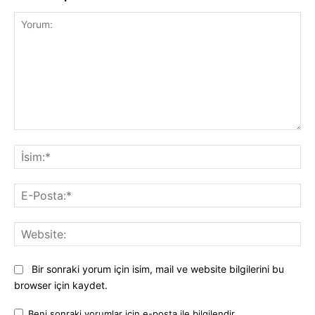
Yorum:
İsi
E-
Pos
Web
Bir sonraki yorum için isim, mail ve website bilgilerini bu
browser için kaydet.
Beni sonraki yorumlar için e-posta ile bilgilendir.