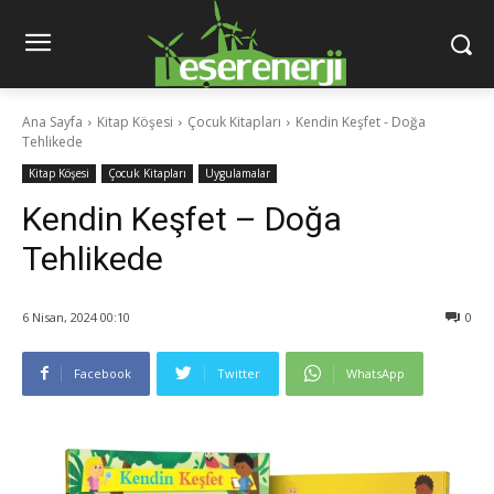
Ana Sayfa
Kitap Köşesi
Çocuk Kitapları
Kendin Keşfet - Doğa
Tehlikede
Kitap Köşesi
Çocuk Kitapları
Uygulamalar
Kendin Keşfet – Doğa
Tehlikede
6 Nisan, 2024 00:10
0
Facebook
Twitter
WhatsApp