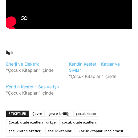
İlgili
Enerji ve Elektrik
Kendin Keşfet – Katılar ve
"Çocuk Kitapları" içinde
Sıvılar
"Çocuk Kitapları" içinde
Kendin Keşfet – Ses ve Işık
"Çocuk Kitapları" içinde
ETIKETLER
Çevre
çevre kirliliği
çocuk kitabı
Çocuk kitabı özetleri Türkçe
çocuk kitabı özetleri.
çocuk kitap özetleri
çocuk kitapları
Çocuk kitapları incelemesi