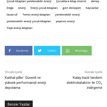
Çocuk kitapları yenilenebilir enerji
Çocuklara kitap önerisi
deney
Doğa
enerji
Enerji çocuk kitapları
geri dönüşüm
hayvanlar
tasarruf
Temiz enerji kitapları
yenilenebilir enerji
yenilenebilir enerji çocuk kitapları
yeşeren enerji
Yeşil enerji kitapları
Facebook
Twitter
WhatsApp
Önceki İçerik
Sonraki İçerik
Katıhal piller: Güvenli ve
Kalay bazlı tandem
yüksek performanslı enerji
elektrokatalizör ile CO₂
depolama
indirgeme
Benzer Yazılar