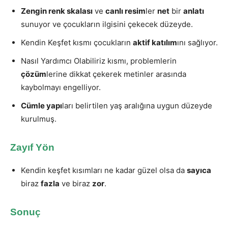
Zengin renk skalası
ve
canlı resim
ler
net
bir
anlatı
sunuyor ve çocukların ilgisini çekecek düzeyde.
Kendin Keşfet kısmı çocukların
aktif katılım
ını sağlıyor.
Nasıl Yardımcı Olabiliriz kısmı, problemlerin
çözüm
lerine dikkat çekerek metinler arasında
kaybolmayı engelliyor.
Cümle yapı
ları belirtilen yaş aralığına uygun düzeyde
kurulmuş.
Zayıf Yön
Kendin keşfet kısımları ne kadar güzel olsa da
sayıca
biraz
fazla
ve biraz
zor
.
Sonuç