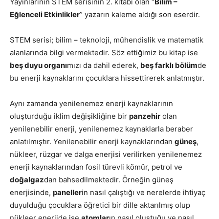
Yayınları
nın STEM serisinin 2. kitabı olan “
Bilim –
Eğlenceli Etkinlikler
” yazarın kaleme aldığı son eserdir.
STEM serisi; bilim – teknoloji, mühendislik ve matematik
alanlarında bilgi vermektedir. Söz ettiğimiz bu kitap ise
beş duyu organı
mızı da dahil ederek,
beş farklı bölüm
de
bu enerji kaynaklarını çocuklara hissettirerek anlatmıştır.
Aynı zamanda yenilenemez enerji kaynaklarının
oluşturduğu iklim değişikliğine bir
panzehir
olan
yenilenebilir enerji, yenilenemez kaynaklarla beraber
anlatılmıştır.
Yenilenebilir enerji kaynaklarından
güneş
,
nükleer, rüzgar ve dalga enerjisi verilirken yenilenemez
enerji kaynaklarından fosil türevli kömür, petrol ve
doğalgaz
dan bahsedilmektedir.
Örneğin güneş
enerjisinde,
paneller
in nasıl çalıştığı ve nerelerde ihtiyaç
duyulduğu çocuklara öğretici bir dille aktarılmış olup
nükleer enerjide ise
atomlar
ın nasıl oluştuğu ve nasıl