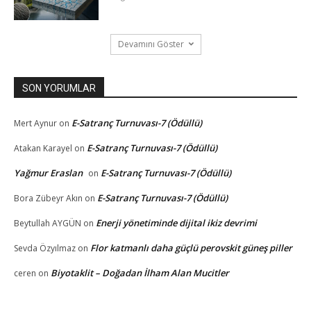
Devamını Göster
SON YORUMLAR
E-Satranç Turnuvası-7 (Ödüllü)
Mert Aynur
on
E-Satranç Turnuvası-7 (Ödüllü)
Atakan Karayel
on
Yağmur Eraslan
E-Satranç Turnuvası-7 (Ödüllü)
on
E-Satranç Turnuvası-7 (Ödüllü)
Bora Zübeyr Akın
on
Enerji yönetiminde dijital ikiz devrimi
Beytullah AYGÜN
on
Flor katmanlı daha güçlü perovskit güneş piller
Sevda Özyılmaz
on
Biyotaklit – Doğadan İlham Alan Mucitler
ceren
on