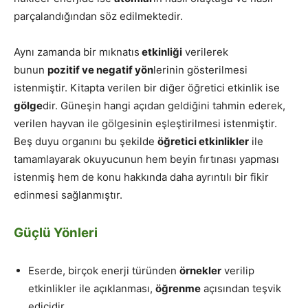
parçalandığından söz edilmektedir.
Aynı zamanda bir mıknatıs
etkinliği
verilerek
bunun
pozitif ve
negatif yön
lerinin gösterilmesi
istenmiştir. Kitapta verilen bir diğer öğretici etkinlik ise
gölge
dir. Güneşin hangi açıdan geldiğini tahmin ederek,
verilen hayvan ile gölgesinin eşleştirilmesi istenmiştir.
Beş duyu organını bu şekilde
öğretici etkinlikler
ile
tamamlayarak okuyucunun hem beyin fırtınası yapması
istenmiş hem de konu hakkında daha ayrıntılı bir fikir
edinmesi sağlanmıştır.
Güçlü Yönleri
Eserde, birçok enerji türünden
örnekler
verilip
etkinlikler ile açıklanması,
öğrenme
açısından teşvik
edicidir.