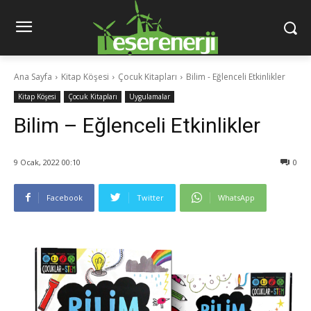
Ana Sayfa
Kitap Köşesi
Çocuk Kitapları
Bilim - Eğlenceli Etkinlikler
Kitap Köşesi
Çocuk Kitapları
Uygulamalar
Bilim – Eğlenceli Etkinlikler
9 Ocak, 2022 00:10
0
Facebook
Twitter
WhatsApp