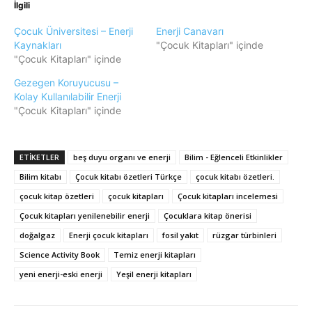
İlgili
Çocuk Üniversitesi – Enerji
Enerji Canavarı
Kaynakları
"Çocuk Kitapları" içinde
"Çocuk Kitapları" içinde
Gezegen Koruyucusu –
Kolay Kullanılabilir Enerji
"Çocuk Kitapları" içinde
ETIKETLER
beş duyu organı ve enerji
Bilim - Eğlenceli Etkinlikler
Bilim kitabı
Çocuk kitabı özetleri Türkçe
çocuk kitabı özetleri.
çocuk kitap özetleri
çocuk kitapları
Çocuk kitapları incelemesi
Çocuk kitapları yenilenebilir enerji
Çocuklara kitap önerisi
doğalgaz
Enerji çocuk kitapları
fosil yakıt
rüzgar türbinleri
Science Activity Book
Temiz enerji kitapları
yeni enerji-eski enerji
Yeşil enerji kitapları