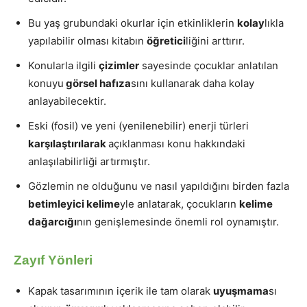
Bu yaş grubundaki okurlar için etkinliklerin
kolay
lıkla
yapılabilir olması kitabın
öğretici
liğini arttırır.
Konularla ilgili
çizimler
sayesinde çocuklar anlatılan
konuyu
görsel hafıza
sını kullanarak daha kolay
anlayabilecektir.
Eski (fosil) ve yeni (yenilenebilir) enerji türleri
karşılaştırılarak
açıklanması konu hakkındaki
anlaşılabilirliği artırmıştır.
Gözlemin ne olduğunu ve nasıl yapıldığını birden fazla
betimleyici kelime
yle anlatarak, çocukların
kelime
dağarcığı
nın genişlemesinde önemli rol oynamıştır.
Zayıf Yönleri
Kapak tasarımının içerik ile tam olarak
uyuşmama
sı