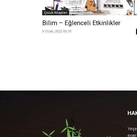
Çocuk Kitapları
Bilim – Eğlenceli Etkinlikler
9 Ocak, 2022 00:10
HA
Yeşe
enerj