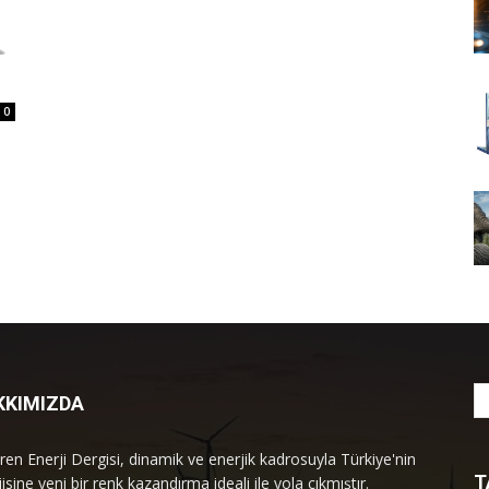
0
KKIMIZDA
ren Enerji Dergisi, dinamik ve enerjik kadrosuyla Türkiye'nin
T
isine yeni bir renk kazandırma ideali ile yola çıkmıştır.