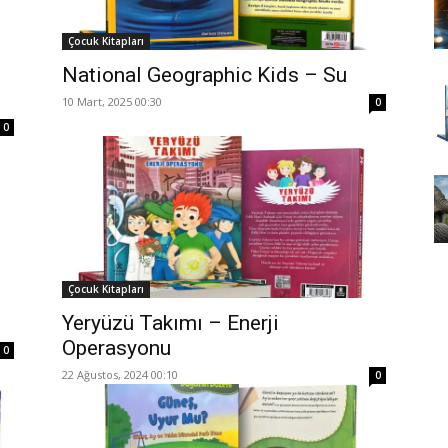
Çocuk Kitapları
National Geographic Kids – Su
10 Mart, 2025 00:30
0
0
Çocuk Kitapları
Yeryüzü Takımı – Enerji
Operasyonu
0
22 Ağustos, 2024 00:10
0