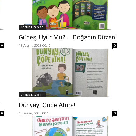
Çocuk Kitapları
Güneş, Uyur Mu? – Doğanın Düzeni
13 Aralık, 2023 00:10
0
0
Çocuk Kitapları
r
Dünyayı Çöpe Atma!
13 Mayıs, 2023 00:10
0
0