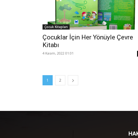
Çocuk Kitapları
Çocuklar İçin Her Yönüyle Çevre
Kitabı
4 Kasım, 2022 01:01
1
2
HA