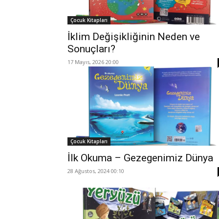
Çocuk Kitapları
İklim Değişikliğinin Neden ve
Sonuçları?
17 Mayıs, 2026 20:00
Çocuk Kitapları
İlk Okuma – Gezegenimiz Dünya
28 Ağustos, 2024 00:10