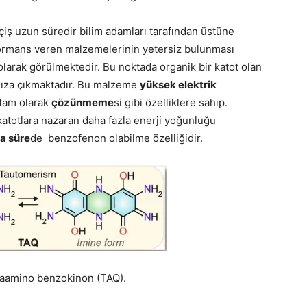
çiş uzun süredir bilim adamları tarafından üstüne
formans veren malzemelerinin yetersiz bulunması
olarak görülmektedir. Bu noktada organik bir katot olan
ıza çıkmaktadır. Bu malzeme
yüksek elektrik
 tam olarak
çözünmeme
si gibi özelliklere sahip.
 katotlara nazaran daha fazla enerji yoğunluğu
sa süre
de benzofenon olabilme özelliğidir.
raamino benzokinon (TAQ).