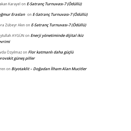
E-Satranç Turnuvası-7 (Ödüllü)
akan Karayel
on
ağmur Eraslan
E-Satranç Turnuvası-7 (Ödüllü)
on
E-Satranç Turnuvası-7 (Ödüllü)
ra Zübeyr Akın
on
Enerji yönetiminde dijital ikiz
ytullah AYGÜN
on
vrimi
Flor katmanlı daha güçlü
vda Özyılmaz
on
rovskit güneş piller
Biyotaklit – Doğadan İlham Alan Mucitler
ren
on