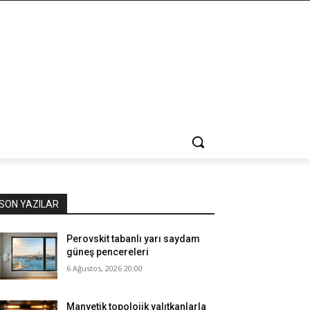
SON YAZILAR
Perovskit tabanlı yarı saydam
güneş pencereleri
6 Ağustos, 2026 20:00
Manyetik topolojik yalıtkanlarla