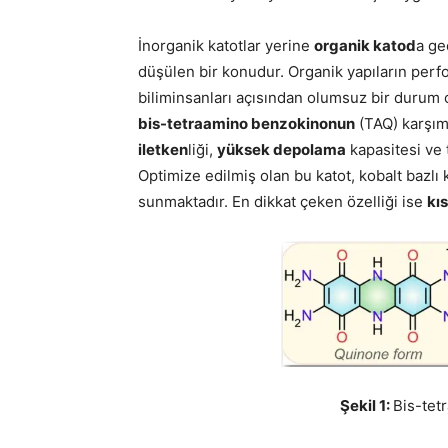
İnorganik katotlar yerine
organik katod
a ge
düşülen bir konudur. Organik yapıların per
biliminsanları açısından olumsuz bir durum 
bis-tetraamino benzokinonun
(TAQ) karşım
iletken
liği,
yüksek depolama
kapasitesi ve
Optimize edilmiş olan bu katot, kobalt bazlı
sunmaktadır. En dikkat çeken özelliği ise
kı
Şekil 1:
Bis-tet