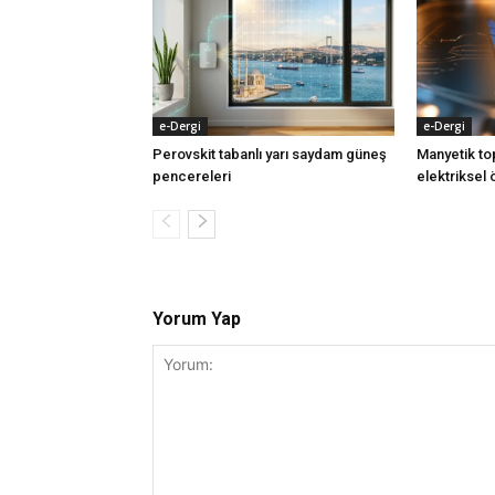
e-Dergi
e-Dergi
Perovskit tabanlı yarı saydam güneş
Manyetik top
pencereleri
elektriksel
Yorum Yap