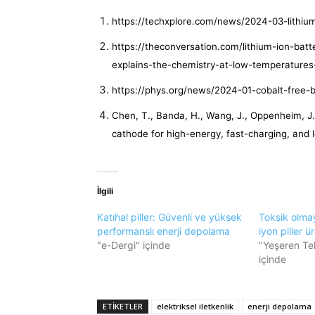
https://techxplore.com/news/2024-03-lithium
https://theconversation.com/lithium-ion-batt
explains-the-chemistry-at-low-temperature
https://phys.org/news/2024-01-cobalt-free-b
Chen, T., Banda, H., Wang, J., Oppenheim, J. 
cathode for high-energy, fast-charging, and l
İlgili
Katıhal piller: Güvenli ve yüksek
Toksik olma
performanslı enerji depolama
iyon piller ür
"e-Dergi" içinde
"Yeşeren Te
içinde
ETIKETLER
elektriksel iletkenlik
enerji depolama