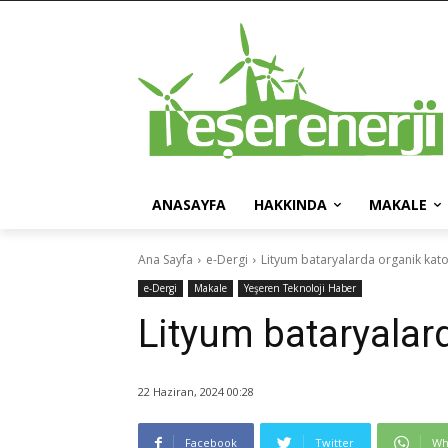
ANASAYFA
HAKKINDA
MAKALE
Ana Sayfa
e-Dergi
Lityum bataryalarda organik kat
e-Dergi
Makale
Yeşeren Teknoloji Haber
Lityum bataryalar
22 Haziran, 2024 00:28
Facebook
Twitter
Wh