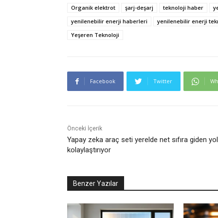
Organik elektrot
şarj-deşarj
teknoloji haber
y
yenilenebilir enerji haberleri
yenilenebilir enerji tek
Yeşeren Teknoloji
Facebook
Twitter
Wh
Önceki İçerik
Yapay zeka araç seti yerelde net sıfıra giden yo
kolaylaştırıyor
Benzer Yazılar