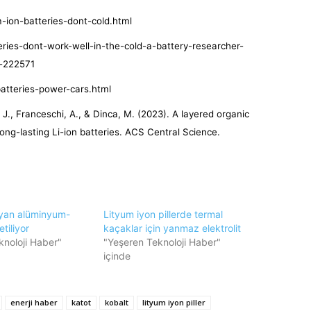
-ion-batteries-dont-cold.html
eries-dont-work-well-in-the-cold-a-battery-researcher-
s-222571
atteries-power-cars.html
J., Franceschi, A., & Dinca, M. (2023). A layered organic
ong-lasting Li-ion batteries. ACS Central Science.
yan alüminyum-
Lityum iyon pillerde termal
etiliyor
kaçaklar için yanmaz elektrolit
knoloji Haber"
"Yeşeren Teknoloji Haber"
içinde
enerji haber
katot
kobalt
lityum iyon piller