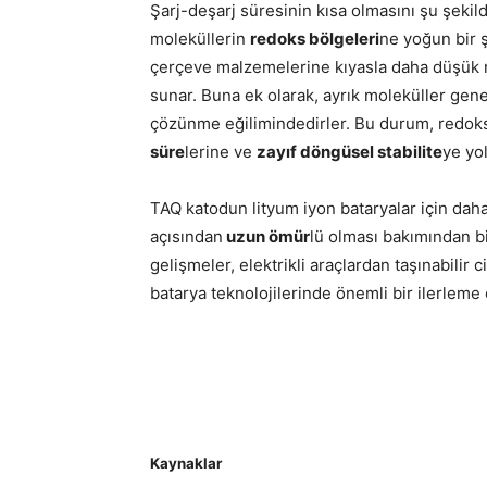
Şarj-deşarj süresinin kısa olmasını şu şekild
moleküllerin
redoks bölgeleri
ne yoğun bir 
çerçeve malzemelerine kıyasla daha düşük 
sunar. Buna ek olarak, ayrık moleküller genell
çözünme eğilimindedirler. Bu durum, redoks
süre
lerine ve
zayıf döngüsel stabilite
ye yol
TAQ katodun lityum iyon bataryalar için daha 
açısından
uzun ömür
lü olması bakımından 
gelişmeler, elektrikli araçlardan taşınabilir
batarya teknolojilerinde önemli bir ilerlem
Kaynaklar