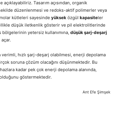
e açıklayabiliriz. Tasarım açısından, organik
şekilde düzenlenmesi ve redoks-aktif polimerler veya
molar kütleleri sayesinde
yüksek
özgül
kapasite
ler
ikle düşük iletkenlik gösterir ve pil elektrolitlerinde
 bölgelerinin yetersiz kullanımına,
düşük şarj-deşarj
 açar.
verimli, hızlı şarj-deşarj olabilmesi, enerji depolama
birçok soruna çözüm olacağını düşünmektedir. Bu
 cihazlara kadar pek çok enerji depolama alanında,
e olduğunu göstermektedir.
Ant Efe Şimşek