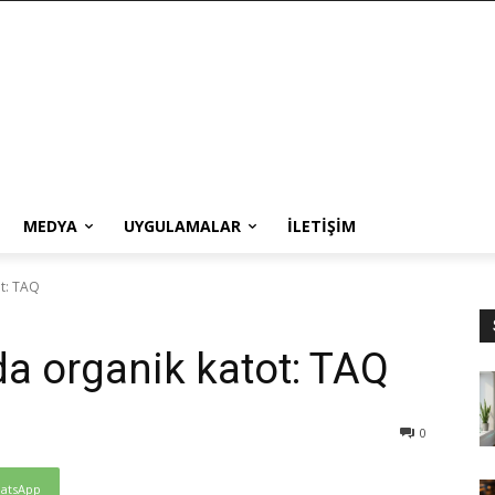
MEDYA
UYGULAMALAR
İLETIŞIM
ot: TAQ
da organik katot: TAQ
0
atsApp