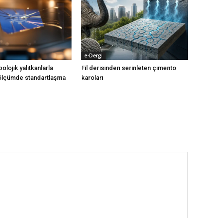
e-Dergi
olojik yalıtkanlarla
Fil derisinden serinleten çimento
 ölçümde standartlaşma
karoları