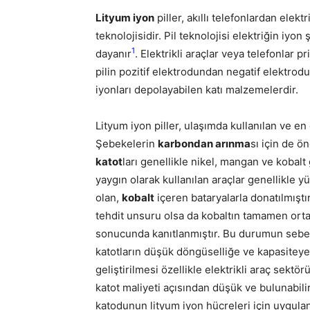
Lityum iyon
piller, akıllı telefonlardan elek
teknolojisidir. Pil teknolojisi elektriğin iyon
1
dayanır
.
Elektrikli araçlar veya telefonlar p
pilin pozitif elektrodundan negatif elektrod
iyonları depolayabilen katı malzemelerdir.
Lityum iyon piller, ulaşımda kullanılan ve e
Şebekelerin
karbondan arınma
sı için de ö
katot
ları genellikle nikel, mangan ve kobalt
yaygın olarak kullanılan araçlar genellikle yü
olan,
kobalt
içeren bataryalarla donatılmıştı
tehdit unsuru olsa da kobaltın tamamen orta
sonucunda kanıtlanmıştır. Bu durumun sebeb
katotların düşük döngüselliğe ve kapasiteye 
geliştirilmesi özellikle elektrikli araç sek
katot maliyeti açısından düşük ve bulunabilir
katodunun lityum iyon hücreleri için uygulan