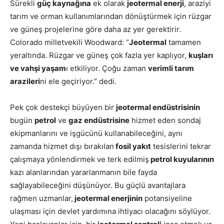
Sürekli
güç kaynağına
ek olarak
jeotermal enerji
, araziyi
tarım ve orman kullanımlarından dönüştürmek için rüzgar
ve güneş projelerine göre daha az yer gerektirir.
Colorado milletvekili
Woodward
:
“
Jeotermal
tamamen
yeraltında. Rüzgar ve güneş çok fazla yer kaplıyor,
kuşları
ve vahşi yaşam
ı etkiliyor. Çoğu zaman
verimli tarım
arazileri
ni ele geçiriyor.” dedi.
Pek çok destekçi büyüyen bir
jeotermal endüstrisinin
bugün
petrol
ve
gaz endüstrisine
hizmet eden sondaj
ekipmanlarını ve işgücünü kullanabileceğini, aynı
zamanda hizmet dışı bırakılan
fosil yakıt
tesislerini tekrar
çalışmaya yönlendirmek ve terk edilmiş
petrol kuyularının
kazı alanlarından yararlanmanın bile fayda
sağlayabileceğini düşünüyor. Bu güçlü avantajlara
rağmen uzmanlar,
jeotermal enerjinin
potansiyeline
ulaşması için devlet yardımına ihtiyacı olacağını söylüyor.