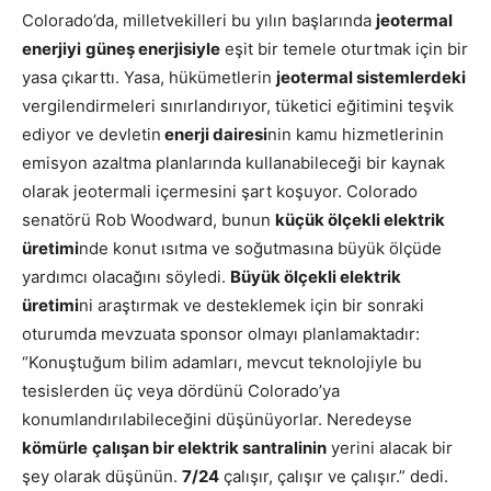
Colorado’da, milletvekilleri bu yılın başlarında
jeotermal
enerjiyi
güneş enerjisiyle
eşit bir temele oturtmak için bir
yasa çıkarttı. Yasa, hükümetlerin
jeotermal sistemlerdeki
vergilendirmeleri sınırlandırıyor, tüketici eğitimini teşvik
ediyor ve devletin
enerji dairesi
nin kamu hizmetlerinin
emisyon azaltma planlarında kullanabileceği bir kaynak
olarak jeotermali içermesini şart koşuyor. Colorado
senatörü
Rob Woodward,
bunun
küçük ölçekli elektrik
üretimi
nde konut ısıtma ve soğutmasına büyük ölçüde
yardımcı olacağını söyledi.
Büyük ölçekli elektrik
üretimi
ni araştırmak ve desteklemek için bir sonraki
oturumda mevzuata sponsor olmayı planlamaktadır:
“Konuştuğum bilim adamları, mevcut teknolojiyle bu
tesislerden üç veya dördünü Colorado’ya
konumlandırılabileceğini düşünüyorlar. Neredeyse
kömürle
çalışan bir elektrik santralinin
yerini alacak bir
şey olarak düşünün.
7/24
çalışır, çalışır ve çalışır.” dedi.