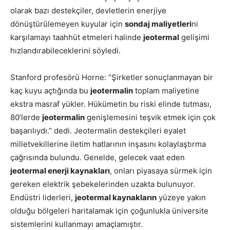
olarak bazı destekçiler, devletlerin enerjiye
dönüştürülemeyen kuyular için
sondaj maliyetleri
ni
karşılamayı taahhüt etmeleri halinde
jeotermal
gelişimi
hızlandırabileceklerini söyledi.
Stanford
profesörü
Horne
: “Şirketler sonuçlanmayan bir
kaç kuyu açtığında bu
jeotermalin
toplam maliyetine
ekstra masraf yükler. Hükümetin bu riski elinde tutması,
80’lerde
jeotermalin
genişlemesini teşvik etmek için çok
başarılıydı.” dedi. Jeotermalin destekçileri eyalet
milletvekillerine iletim hatlarının inşasını kolaylaştırma
çağrısında bulundu. Genelde, gelecek vaat eden
jeotermal enerji kaynakları
, onları piyasaya sürmek için
gereken elektrik şebekelerinden uzakta bulunuyor.
Endüstri liderleri,
jeotermal kaynakların
yüzeye yakın
olduğu bölgeleri haritalamak için çoğunlukla üniversite
sistemlerini kullanmayı amaçlamıştır.