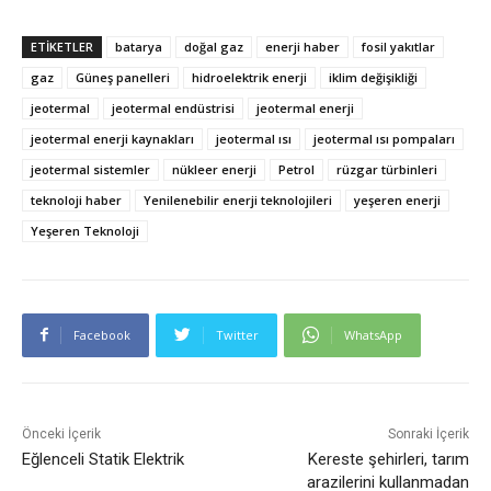
ETIKETLER
batarya
doğal gaz
enerji haber
fosil yakıtlar
gaz
Güneş panelleri
hidroelektrik enerji
iklim değişikliği
jeotermal
jeotermal endüstrisi
jeotermal enerji
jeotermal enerji kaynakları
jeotermal ısı
jeotermal ısı pompaları
jeotermal sistemler
nükleer enerji
Petrol
rüzgar türbinleri
teknoloji haber
Yenilenebilir enerji teknolojileri
yeşeren enerji
Yeşeren Teknoloji
Facebook
Twitter
WhatsApp
Önceki İçerik
Sonraki İçerik
Eğlenceli Statik Elektrik
Kereste şehirleri, tarım
arazilerini kullanmadan