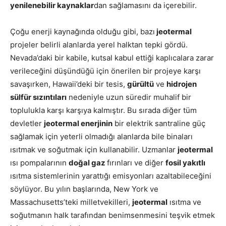
yenilenebilir kaynaklar
dan sağlamasını da içerebilir.
Çoğu enerji kaynağında olduğu gibi, bazı
jeotermal
projeler belirli alanlarda yerel halktan tepki gördü.
Nevada’daki bir kabile, kutsal kabul ettiği kaplıcalara zarar
verileceğini düşündüğü için önerilen bir projeye karşı
savaşırken, Hawaii’deki bir tesis,
gürültü
ve
hidrojen
sülfür sızıntıları
nedeniyle uzun süredir muhalif bir
toplulukla karşı karşıya kalmıştır. Bu sırada diğer tüm
devletler
jeotermal enerjinin
bir elektrik santraline güç
sağlamak için yeterli olmadığı alanlarda bile binaları
ısıtmak ve soğutmak için kullanabilir. Uzmanlar
jeotermal
ısı pompalarının
doğal gaz
fırınları ve diğer
fosil yakıtlı
ısıtma sistemlerinin yarattığı emisyonları azaltabileceğini
söylüyor. Bu yılın başlarında, New York ve
Massachusetts’teki milletvekilleri,
jeotermal
ısıtma ve
soğutmanın halk tarafından benimsenmesini teşvik etmek