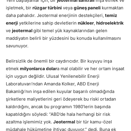
Yeni başlayanlar için, bir
jeotermal santrali
inşa etmek ve
işletmek, bir
rüzgar türbini
veya
güneş paneli
kurmaktan
daha pahalıdır. Jeotermal enerjinin destekçileri,
temiz
enerji
yetkilerine sahip devletlerin
nükleer
,
hidroelektrik
ve
jeotermal
gibi temel yük kaynaklarından gelen
maddiyatın belirli bir yüzdesini bu konuda kullanılmasını
savunuyor.
Belirsizlik de önemli bir caydırıcıdır. Bir kuyuyu inşa
etmek
milyonlarca dolar
a mal olabilir ve her ortam inşaat
için uygun değildir. Ulusal Yenilenebilir Enerji
Laboratuvarı’ndan
Amanda Kolker
, ABD Enerji
Bakanlığı’nın inşa edilen kuyular başarılı olmadığında
şirketlere maliyetlerini geri ödeyerek bu riski ortadan
kaldırdığını, ancak bu programın 1980’lerin başında
kapatıldığını söyledi: “ABD’de hala herhangi bir risk
azaltma işlemimiz yok.
Jeotermal
bir tür kamu-özel
müdahale hükümetine ihtiyaç duyuyor.” dedi. Buna ek