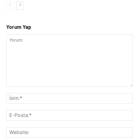
Yorum Yap
Yorum:
İsi
E-
Pos
Web