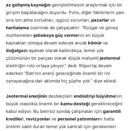
az gelişmiş kaynağın
genişletilmesini araştırmak için bir
girişim başlatacağını duyurdu.
Polis
, diğer faktörlerin yanı
sıra izin alma zorlukları, işgücü sorunları,
pazarlar
ve
haritalama
üzerinde de çalışacaktır: “Rüzgar ve güneş
muhtemelen
şebekeye güç verme
nin en büyük
kaynakları olmaya devam edecek ancak
kömür
ve
doğalgazı
aşamalı olarak kaldırdıkça, temel yük
çözümünün bir parçası olarak düşük maliyetli
jeotermal
elektriğin rolü ortaya çıkıyor.” dedi. Röportaj devam
ederken “Batı’nın enerji geleceğinde önemli bir rol
oynayacağına dair aklımda hiç şüphe yok.” diye ekledi.
Jeotermal enerjinin
destekçileri
endüstriyi büyütme
nin
büyük olasılıkla önemli bir
kamu desteği
gerektireceğini
kabul ediyor. Bu belirsiz sondaj çalışmaları için
garantili
krediler
i,
revizyonlar
ve
personel yatırımları
nı hatta
üretimi sabit duran temel yük santrali için gerekenleri