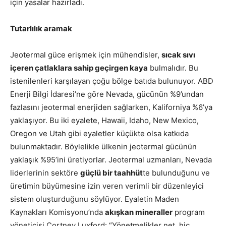
için yasalar hazırladı.
Tutarlılık aramak
Jeotermal güce erişmek için mühendisler,
sıcak sıvı
içeren çatlaklara sahip geçirgen kaya
bulmalıdır. Bu
istenilenleri karşılayan çoğu bölge batıda bulunuyor.
ABD
Enerji Bilgi İdaresi’
ne göre Nevada, gücünün %9’undan
fazlasını jeotermal enerjiden sağlarken, Kaliforniya %6’ya
yaklaşıyor. Bu iki eyalete, Hawaii, Idaho, New Mexico,
Oregon ve Utah gibi eyaletler küçükte olsa katkıda
bulunmaktadır. Böylelikle ülkenin jeotermal gücünün
yaklaşık %95’ini üretiyorlar. Jeotermal uzmanları, Nevada
liderlerinin sektöre
güçlü bir taahhüt
te bulunduğunu ve
üretimin büyümesine izin veren verimli bir düzenleyici
sistem oluşturduğunu söylüyor. Eyaletin Maden
Kaynakları Komisyonu’nda
akışkan mineraller
program
yöneticisi
Cortney Luxford
: “Yönetmelikler net, hiç