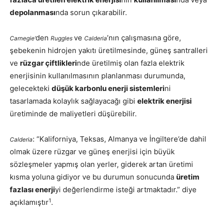
depolanması
nda sorun çıkarabilir.
den
ve
’nın çalışmasına göre,
Carnegie’
Ruggles
Calderia
şebekenin hidrojen yakıtı üretilmesinde, güneş santralleri
ve
rüzgar çiftlikleri
nde üretilmiş olan fazla elektrik
enerjisinin kullanılmasının planlanması durumunda,
gelecekteki
düşük karbonlu enerji sistemleri
ni
tasarlamada kolaylık sağlayacağı gibi
elektrik enerjisi
üretiminde de maliyetleri düşürebilir.
: “Kaliforniya, Teksas, Almanya ve İngiltere’de dahil
Calderia
olmak üzere rüzgar ve güneş enerjisi için büyük
sözleşmeler yapmış olan yerler, giderek artan üretimi
kısma yoluna gidiyor ve bu durumun sonucunda
üretim
fazlası enerji
yi değerlendirme isteği artmaktadır.” diye
1
açıklamıştır
.