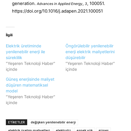
generation.
,
, 100051.
Advances in Applied Energy
3
https://doi.org/10.1016/j.adapen.2021.100051
İlgili
Elektrik üretiminde
Öngörülebilir yenilenebilir
yenilenebilir enerji ile
enerji elektrik maliyetlerini
süreklilik
düşürebilir
"Yeşeren Teknoloji Haber"
"Yeşeren Teknoloji Haber"
içinde
içinde
Güneş enerjisinde maliyet
düşüren matematiksel
model
"Yeşeren Teknoloji Haber"
içinde
ETIKETLER
değişken yenilenebilir enerji
elektrik üretim maliyetleri
elektroliz
esnek yük
güneş