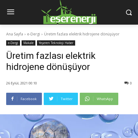
Ana Sayfa
e-Dergi
Üretim fazlası elektrik hidrojene dönüşüyor
e-Dergi
Makale
Yeşeren Teknoloji Haber
Üretim fazlası elektrik
hidrojene dönüşüyor
26 Eylül, 2021 00:10
0
Facebook
Twitter
WhatsApp