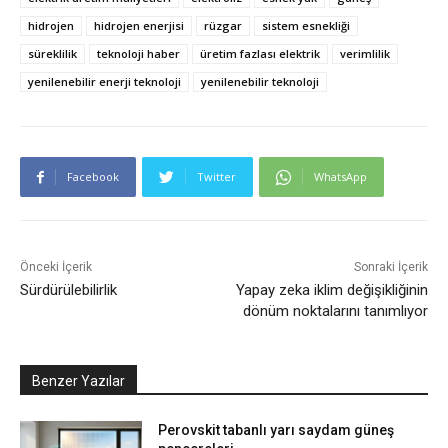
hidrojen
hidrojen enerjisi
rüzgar
sistem esnekliği
süreklilik
teknoloji haber
üretim fazlası elektrik
verimlilik
yenilenebilir enerji teknoloji
yenilenebilir teknoloji
Facebook
Twitter
WhatsApp
Önceki İçerik
Sonraki İçerik
Sürdürülebilirlik
Yapay zeka iklim değişikliğinin
dönüm noktalarını tanımlıyor
Benzer Yazılar
Perovskit tabanlı yarı saydam güneş