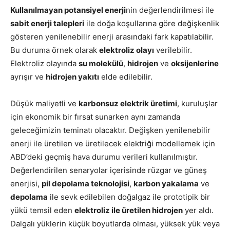
Kullanılmayan potansiyel enerji
nin değerlendirilmesi ile
sabit enerji talepleri
ile doğa koşullarına göre değişkenlik
gösteren yenilenebilir enerji arasındaki fark kapatılabilir.
Bu duruma örnek olarak
elektroliz olayı
verilebilir.
Elektroliz olayında
su molekülü
,
hidrojen
ve
oksijenlerine
ayrışır ve
hidrojen yakıtı
elde edilebilir.
Düşük maliyetli ve
karbonsuz elektrik üretimi
, kuruluşlar
için ekonomik bir fırsat sunarken aynı zamanda
geleceğimizin teminatı olacaktır. Değişken yenilenebilir
enerji ile üretilen ve üretilecek elektriği modellemek için
ABD’deki geçmiş hava durumu verileri kullanılmıştır.
Değerlendirilen senaryolar içerisinde rüzgar ve güneş
enerjisi,
pil depolama teknolojisi
,
karbon yakalama
ve
depolama
ile sevk edilebilen doğalgaz ile prototipik bir
yükü temsil eden
elektroliz ile üretilen hidrojen
yer aldı.
Dalgalı yüklerin küçük boyutlarda olması, yüksek yük veya