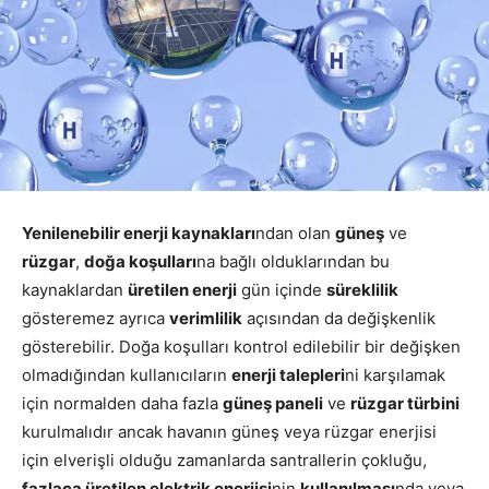
Yenilenebilir enerji kaynakları
ndan olan
güneş
ve
rüzgar
,
doğa koşulları
na bağlı olduklarından bu
kaynaklardan
üretilen enerji
gün içinde
süreklilik
gösteremez ayrıca
verimlilik
açısından da değişkenlik
gösterebilir. Doğa koşulları kontrol edilebilir bir değişken
olmadığından kullanıcıların
enerji talepleri
ni karşılamak
için normalden daha fazla
güneş paneli
ve
rüzgar türbini
kurulmalıdır ancak havanın güneş veya rüzgar enerjisi
için elverişli olduğu zamanlarda santrallerin çokluğu,
fazlaca üretilen elektrik enerjisi
nin
kullanılması
nda veya