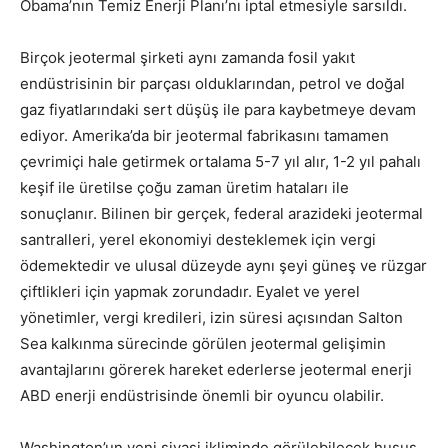
Obama’nın Temiz Enerji Planı’nı iptal etmesiyle sarsıldı.
Birçok jeotermal şirketi aynı zamanda fosil yakıt
endüstrisinin bir parçası olduklarından, petrol ve doğal
gaz fiyatlarındaki sert düşüş ile para kaybetmeye devam
ediyor. Amerika’da bir jeotermal fabrikasını tamamen
çevrimiçi hale getirmek ortalama 5-7 yıl alır, 1-2 yıl pahalı
keşif ile üretilse çoğu zaman üretim hataları ile
sonuçlanır. Bilinen bir gerçek, federal arazideki jeotermal
santralleri, yerel ekonomiyi desteklemek için vergi
ödemektedir ve ulusal düzeyde aynı şeyi güneş ve rüzgar
çiftlikleri için yapmak zorundadır. Eyalet ve yerel
yönetimler, vergi kredileri, izin süresi açısından Salton
Sea kalkınma sürecinde görülen jeotermal gelişimin
avantajlarını görerek hareket ederlerse jeotermal enerji
ABD enerji endüstrisinde önemli bir oyuncu olabilir.
Washington’un yeni siyasi ikliminde görülebilecek husus,