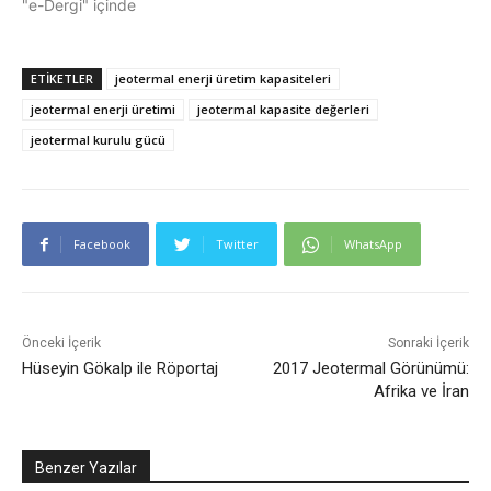
"e-Dergi" içinde
ETIKETLER
jeotermal enerji üretim kapasiteleri
jeotermal enerji üretimi
jeotermal kapasite değerleri
jeotermal kurulu gücü
Facebook
Twitter
WhatsApp
Önceki İçerik
Sonraki İçerik
Hüseyin Gökalp ile Röportaj
2017 Jeotermal Görünümü:
Afrika ve İran
Benzer Yazılar