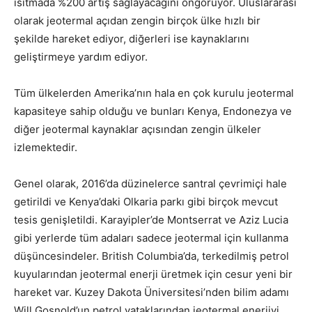
ısıtmada %200 artış sağlayacağını öngörüyor. Uluslararası
olarak jeotermal açıdan zengin birçok ülke hızlı bir
şekilde hareket ediyor, diğerleri ise kaynaklarını
geliştirmeye yardım ediyor.
Tüm ülkelerden Amerika’nın hala en çok kurulu jeotermal
kapasiteye sahip olduğu ve bunları Kenya, Endonezya ve
diğer jeotermal kaynaklar açısından zengin ülkeler
izlemektedir.
Genel olarak, 2016’da düzinelerce santral çevrimiçi hale
getirildi ve Kenya’daki Olkaria parkı gibi birçok mevcut
tesis genişletildi. Karayipler’de Montserrat ve Aziz Lucia
gibi yerlerde tüm adaları sadece jeotermal için kullanma
düşüncesindeler. British Columbia’da, terkedilmiş petrol
kuyularından jeotermal enerji üretmek için cesur yeni bir
hareket var. Kuzey Dakota Üniversitesi’nden bilim adamı
Will Gosnold’un petrol yataklarından jeotermal enerjiyi