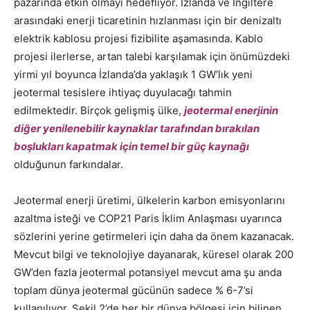
pazarında etkin olmayı hedefliyor. İzlanda ve İngiltere
arasındaki enerji ticaretinin hızlanması için bir denizaltı
elektrik kablosu projesi fizibilite aşamasında. Kablo
projesi ilerlerse, artan talebi karşılamak için önümüzdeki
yirmi yıl boyunca İzlanda’da yaklaşık 1 GW’lık yeni
jeotermal tesislere ihtiyaç duyulacağı tahmin
edilmektedir. Birçok gelişmiş ülke,
jeotermal enerjinin
diğer yenilenebilir kaynaklar tarafından bırakılan
boşlukları kapatmak için temel bir güç kaynağı
olduğunun farkındalar.
Jeotermal enerji üretimi, ülkelerin karbon emisyonlarını
azaltma isteği ve COP21 Paris İklim Anlaşması uyarınca
sözlerini yerine getirmeleri için daha da önem kazanacak.
Mevcut bilgi ve teknolojiye dayanarak, küresel olarak 200
GW’den fazla jeotermal potansiyel mevcut ama şu anda
toplam dünya jeotermal gücünün sadece % 6-7’si
kullanılıyor. Şekil 2’de her bir dünya bölgesi için bilinen