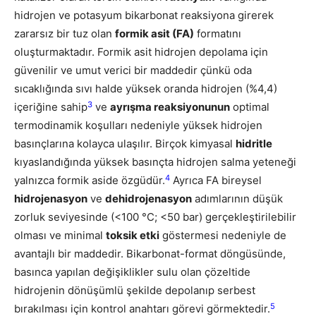
hidrojen ve potasyum bikarbonat reaksiyona girerek
zararsız bir tuz olan
formik asit (FA)
formatını
oluşturmaktadır. Formik asit hidrojen depolama için
güvenilir ve umut verici bir maddedir çünkü oda
sıcaklığında sıvı halde yüksek oranda hidrojen (%4,4)
3
içeriğine sahip
ve
ayrışma reaksiyonunun
optimal
termodinamik koşulları nedeniyle yüksek hidrojen
basınçlarına kolayca ulaşılır. Birçok kimyasal
hidritle
kıyaslandığında yüksek basınçta hidrojen salma yeteneği
4
yalnızca formik aside özgüdür.
Ayrıca FA bireysel
hidrojenasyon
ve
dehidrojenasyon
adımlarının düşük
zorluk seviyesinde (<100 °C; <50 bar) gerçekleştirilebilir
olması ve minimal
toksik etki
göstermesi nedeniyle de
avantajlı bir maddedir.
Bikarbonat-format döngüsünde,
basınca yapılan değişiklikler sulu olan çözeltide
hidrojenin dönüşümlü şekilde depolanıp serbest
5
bırakılması için kontrol anahtarı görevi görmektedir.