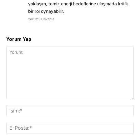
yaklaşım, temiz enerji hedeflerine ulaşmada kritik
bir rol oynayabilir.
Yorumu Cevapla
Yorum Yap
Yorum:
İsi
E-
Pos