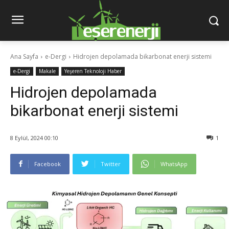
Ana Sayfa
e-Dergi
Hidrojen depolamada bikarbonat enerji sistemi
e-Dergi
Makale
Yeşeren Teknoloji Haber
Hidrojen depolamada
bikarbonat enerji sistemi
8 Eylül, 2024 00:10
1
Facebook
Twitter
WhatsApp