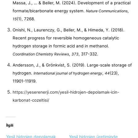
Massa, J., … & Beller, M. (2024). Development of a practical
formate/bicarbonate energy system.
,
Nature Communications
(1), 7268.
15
Onishi, N., Laurenczy, G., Beller, M., & Himeda, Y. (2018).
Recent progress for reversible homogeneous catalytic
hydrogen storage in formic acid and in methanol.
,
, 317-332.
Coordination Chemistry Reviews
373
Andersson, J., & Grönkvist, S. (2019). Large-scale storage of
hydrogen.
,
(23),
International journal of hydrogen energy
44
11901-11919.
https://yeserenerji.com/yesil-hidrojen-depolamak-icin-
karbonat-cozeltisi/
İlgili
Yeşil hidrojen depolamak
Yeşil hidrojen üretiminde