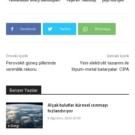
Yenilenebilir enerji teknolojileri
Yeşeren Teknoloji
yeşil hidrojen
Facebook
Twitter
WhatsApp
Önceki İçerik
Sonraki İçerik
Perovskit güneş pillerinde
Yeni elektrolit tasarımı ile
verimlilik rekoru
lityum-metal bataryalar: CIPA
Benzer Yazılar
Alçak bulutlar küresel ısınmayı
hızlandırıyor
8 Ağustos, 2026 20:00
e-Dergi