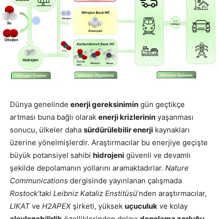
Dünya genelinde
enerji gereksinimin
gün geçtikçe
artması buna bağlı olarak
enerji krizlerinin
yaşanması
sonucu, ülkeler daha
sürdürülebilir enerji
kaynakları
üzerine yönelmişlerdir. Araştırmacılar bu enerjiye geçişte
büyük potansiyel sahibi
hidrojeni
güvenli ve devamlı
şekilde depolamanın yollarını aramaktadırlar.
Nature
Communications
dergisinde yayınlanan çalışmada
Rostock’taki Leibniz Kataliz Enstitüsü
‘nden araştırmacılar,
LIKAT
ve
H2APEX
şirketi, yüksek
uçuculuk
ve kolay
alevlenebilirlik
özelliklerinden dolayı
depolama zorluğu