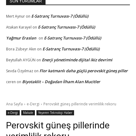
SON YORUMLAR
E-Satranç Turnuvası-7 (Ödüllü)
Mert Aynur
on
E-Satranç Turnuvası-7 (Ödüllü)
Atakan Karayel
on
Yağmur Eraslan
E-Satranç Turnuvası-7 (Ödüllü)
on
E-Satranç Turnuvası-7 (Ödüllü)
Bora Zübeyr Akın
on
Enerji yönetiminde dijital ikiz devrimi
Beytullah AYGÜN
on
Flor katmanlı daha güçlü perovskit güneş piller
Sevda Özyılmaz
on
Biyotaklit – Doğadan İlham Alan Mucitler
ceren
on