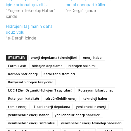
için karbonat çözeltisi
metal nanopartiküller
"Yeşeren Teknoloji Haber"
"e-Dergi" içinde
içinde
Hidrojeni taşımanın daha
ucuz yolu
"e-Dergi" içinde
ETIKETLER
enerji depolama teknolojileri
enerji haber
Formik asit
hidrojen depolama
Hidrojen salınımı
Karbon nötr enerji
Katalizör sistemleri
Kimyasal hidrojen taşıyıcılar
LOCH (Sıvı Organik Hidrojen Taşıyıcıları)
Potasyum bikarbonat
Rutenyum katalizör
sürdürülebilir enerji
teknoloji haber
temiz enerji
Ticari enerji depolama
yenilenebilir enerji
yenilenebilir enerji haber
yenilenebilir enerji haberleri
yenilenebilir enerji sistemleri
yenilenebilir enerji teknoloji haberleri