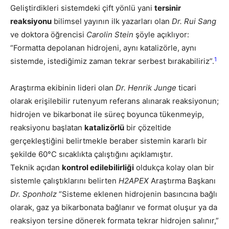
Geliştirdikleri sistemdeki çift yönlü yani
tersinir
reaksiyonu
bilimsel yayının ilk yazarları olan
Dr. Rui Sang
ve doktora öğrencisi
Carolin Stein
şöyle açıklıyor:
“Formatta depolanan hidrojeni, aynı katalizörle, aynı
1
sistemde, istediğimiz zaman tekrar serbest bırakabiliriz”.
Araştırma ekibinin lideri olan
Dr. Henrik Junge
ticari
olarak erişilebilir rutenyum referans alınarak reaksiyonun;
hidrojen ve bikarbonat ile süreç boyunca tükenmeyip,
reaksiyonu başlatan
katalizörlü
bir çözeltide
gerçekleştiğini belirtmekle beraber sistemin kararlı bir
şekilde 60°C sıcaklıkta çalıştığını açıklamıştır.
Teknik açıdan
kontrol edilebilirliği
oldukça kolay olan bir
sistemle çalıştıklarını belirten
H2APEX
Araştırma Başkanı
Dr. Sponholz
“Sisteme eklenen hidrojenin basıncına bağlı
olarak, gaz ya bikarbonata bağlanır ve format oluşur ya da
reaksiyon tersine dönerek formata tekrar hidrojen salınır,”