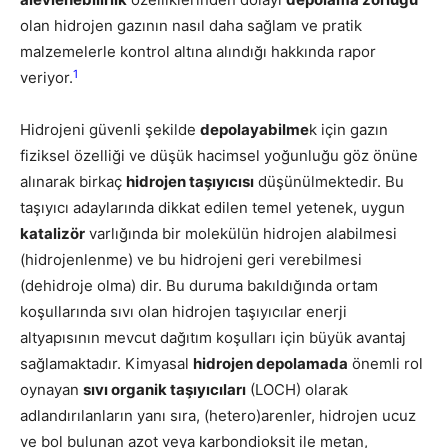
olan hidrojen gazının nasıl daha sağlam ve pratik
malzemelerle kontrol altına alındığı hakkında rapor
1
veriyor.
Hidrojeni güvenli şekilde
depolayabilme
k için gazın
fiziksel özelliği ve düşük hacimsel yoğunluğu göz önüne
alınarak birkaç
hidrojen taşıyıcısı
düşünülmektedir. Bu
taşıyıcı adaylarında dikkat edilen temel yetenek, uygun
katalizör
varlığında bir molekülün hidrojen alabilmesi
(hidrojenlenme) ve bu hidrojeni geri verebilmesi
(dehidroje olma) dir. Bu duruma bakıldığında ortam
koşullarında sıvı olan hidrojen taşıyıcılar enerji
altyapısının mevcut dağıtım koşulları için büyük avantaj
sağlamaktadır. Kimyasal
hidrojen depolamada
önemli rol
oynayan
sıvı organik taşıyıcıları
(LOCH) olarak
adlandırılanların yanı sıra, (hetero)arenler, hidrojen ucuz
ve bol bulunan azot veya karbondioksit ile metan,