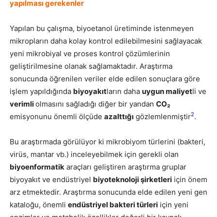
yapılması gerekenler
Yapılan bu çalışma, biyoetanol üretiminde istenmeyen
mikropların daha kolay kontrol edilebilmesini sağlayacak
yeni mikrobiyal ve proses kontrol çözümlerinin
geliştirilmesine olanak sağlamaktadır. Araştırma
sonucunda öğrenilen veriler elde edilen sonuçlara göre
işlem yapıldığında
biyoyakıt
ların daha
uygun maliyet
li ve
verimli
olmasını sağladığı diğer bir yandan
CO
₂
2
emisyonunu önemli ölçüde
azalttığı
gözlemlenmiştir
.
Bu araştırmada görülüyor ki mikrobiyom türlerini (bakteri,
virüs, mantar vb.) inceleyebilmek için gerekli olan
biyoenformatik
araçları geliştiren araştırma gruplar
biyoyakıt ve endüstriyel
biyoteknoloji şirketleri
için önem
arz etmektedir. Araştırma sonucunda elde edilen yeni gen
kataloğu, önemli
endüstriyel bakteri türleri
için yeni