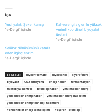
İlgili
Yeşil yakıt: Şeker kamışı
Kahverengi algler ile yüksek
"e-Dergi" içinde
verimli koordineli biyoyakıt
üretimi
"e-Dergi" içinde
Selüloz dönüşümünü kataliz
eden ilginç enzim
"e-Dergi" içinde
ETIKETLER
biyoenformatik
biyoetanol
biyorafineri
biyoyakıt
CO2 emisyonu
enerji haber
fermantasyon
mikrobiyal kontrol
teknoloji haber
yenilenebilir enerji
yenilenebilir enerji haber
yenilenebilir enerji haberleri
yenilenebilir enerji teknoloji haberleri
Yenilenebilir enerji teknolojileri
Yeşeren Teknoloji