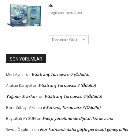
Su
2 Ağustos, 2026 20:00
Devamını Göster
SON YORUMLAR
E-Satranç Turnuvası-7 (Ödüllü)
Mert Aynur
on
E-Satranç Turnuvası-7 (Ödüllü)
Atakan Karayel
on
Yağmur Eraslan
E-Satranç Turnuvası-7 (Ödüllü)
on
E-Satranç Turnuvası-7 (Ödüllü)
Bora Zübeyr Akın
on
Enerji yönetiminde dijital ikiz devrimi
Beytullah AYGÜN
on
Flor katmanlı daha güçlü perovskit güneş piller
Sevda Özyılmaz
on