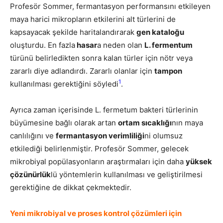
Profesör Sommer, fermantasyon performansını etkileyen
maya harici mikropların etkilerini alt türlerini de
kapsayacak şekilde haritalandırarak
gen kataloğu
oluşturdu. En fazla
hasar
a neden olan
L. fermentum
türünü belirledikten sonra kalan türler için nötr veya
zararlı diye adlandırdı. Zararlı olanlar için
tampon
1
kullanılması gerektiğini söyledi
.
Ayrıca zaman içerisinde L. fermetum bakteri türlerinin
büyümesine bağlı olarak artan
ortam sıcaklığı
nın maya
canlılığını ve
fermantasyon verimliliği
ni olumsuz
etkilediği belirlenmiştir. Profesör Sommer, gelecek
mikrobiyal popülasyonların araştırmaları için daha
yüksek
çözünürlük
lü yöntemlerin kullanılması ve geliştirilmesi
gerektiğine de dikkat çekmektedir.
Yeni mikrobiyal ve proses kontrol çözümleri için