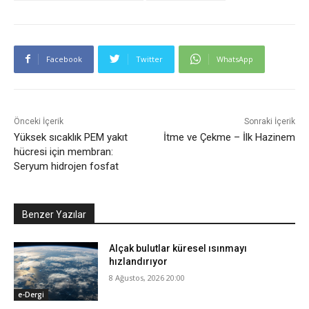
Facebook
Twitter
WhatsApp
Önceki İçerik
Sonraki İçerik
Yüksek sıcaklık PEM yakıt
İtme ve Çekme – İlk Hazinem
hücresi için membran:
Seryum hidrojen fosfat
Benzer Yazılar
Alçak bulutlar küresel ısınmayı
hızlandırıyor
8 Ağustos, 2026 20:00
e-Dergi