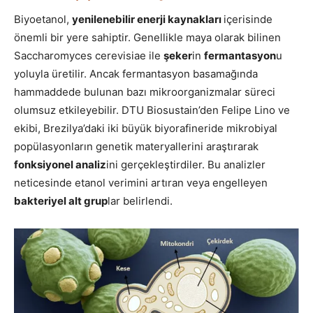
Biyoetanol,
yenilenebilir enerji kaynakları
içerisinde
önemli bir yere sahiptir. Genellikle maya olarak bilinen
Saccharomyces cerevisiae ile
şeker
in
fermantasyon
u
yoluyla üretilir. Ancak fermantasyon basamağında
hammaddede bulunan bazı mikroorganizmalar süreci
olumsuz etkileyebilir. DTU Biosustain’den Felipe Lino ve
ekibi, Brezilya’daki iki büyük biyorafineride mikrobiyal
popülasyonların genetik materyallerini araştırarak
fonksiyonel analiz
ini gerçekleştirdiler. Bu analizler
neticesinde etanol verimini artıran veya engelleyen
bakteriyel alt grup
lar belirlendi.