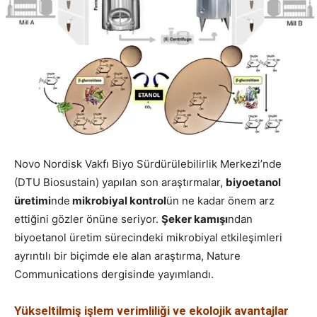
Novo Nordisk Vakfı Biyo Sürdürülebilirlik Merkezi’nde
(DTU Biosustain) yapılan son araştırmalar,
biyoetanol
üretimi
nde
mikrobiyal kontrol
ün ne kadar önem arz
ettiğini gözler önüne seriyor.
Şeker kamışı
ndan
biyoetanol üretim sürecindeki mikrobiyal etkileşimleri
ayrıntılı bir biçimde ele alan araştırma, Nature
Communications dergisinde yayımlandı.
Yükseltilmiş işlem verimliliği ve ekolojik avantajlar