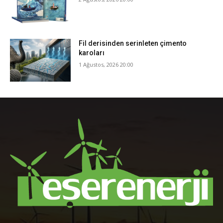
Fil derisinden serinleten çimento
karoları
1 Ağustos, 2026 20:00