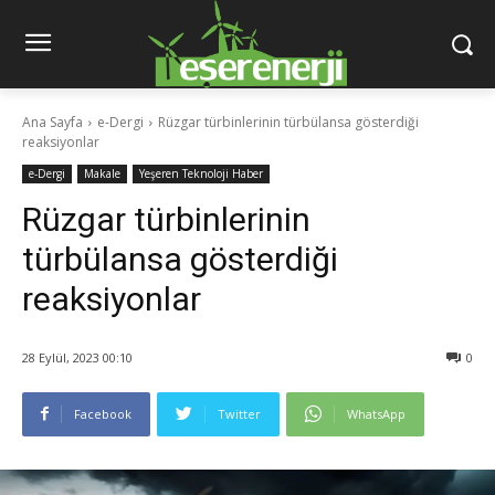
Ana Sayfa
e-Dergi
Rüzgar türbinlerinin türbülansa gösterdiği
reaksiyonlar
e-Dergi
Makale
Yeşeren Teknoloji Haber
Rüzgar türbinlerinin
türbülansa gösterdiği
reaksiyonlar
28 Eylül, 2023 00:10
0
Facebook
Twitter
WhatsApp