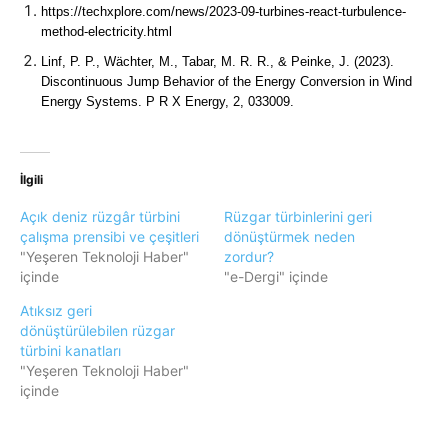
https://techxplore.com/news/2023-09-turbines-react-turbulence-
method-electricity.html
Linf, P. P., Wächter, M., Tabar, M. R. R., & Peinke, J. (2023). 
Discontinuous Jump Behavior of the Energy Conversion in Wind 
Energy Systems. P R X Energy, 2, 033009.
İlgili
Açık deniz rüzgâr türbini
Rüzgar türbinlerini geri
çalışma prensibi ve çeşitleri
dönüştürmek neden
"Yeşeren Teknoloji Haber"
zordur?
içinde
"e-Dergi" içinde
Atıksız geri
dönüştürülebilen rüzgar
türbini kanatları
"Yeşeren Teknoloji Haber"
içinde