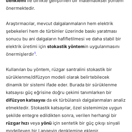
denklemi
ile birlikte geliştirilen bir matematiksel yöntem
önermektedir.
Araştırmacılar, mevcut dalgalanmaların hem elektrik
şebekeleri hem de türbinler üzerinde baskı yaratması
sonucu bu ani dalgaların hafifletilmesi ve daha stabil bir
elektrik üretimi için
stokastik yöntem
in uygulanmasını
1
önermişlerdir
.
Kullanılan bu yöntem, rüzgar santralini stokastik bir
sürüklenme/difüzyon modeli olarak belirtebilecek
dinamik bir sistemi ifade eder. Burada bir sürüklenme
katsayısı güç eğrisine doğru çekimi tanımlarken bir
difüzyon katsayısı
da ek türbülanslı dalgalanmaları analiz
etmektedir. Stokastik katsayılar, özel sistemimize uygun
şekilde entegre edildikten sonra, verilen herhangi bir
rüzgar hızı
veya
yönü
için sentetik bir güç çıkışı sinyali
modelleyen bir Langevin denklemine eklenir.