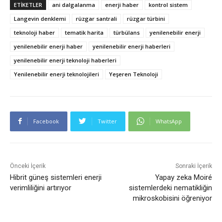
ETIKETLER
ani dalgalanma
enerji haber
kontrol sistem
Langevin denklemi
rüzgar santrali
rüzgar türbini
teknoloji haber
tematik harita
türbülans
yenilenebilir enerji
yenilenebilir enerji haber
yenilenebilir enerji haberleri
yenilenebilir enerji teknoloji haberleri
Yenilenebilir enerji teknolojileri
Yeşeren Teknoloji
Facebook
Twitter
WhatsApp
Önceki İçerik
Sonraki İçerik
Hibrit güneş sistemleri enerji
Yapay zeka Moiré
verimliliğini artırıyor
sistemlerdeki nematikliğin
mikroskobisini öğreniyor