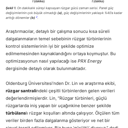
Şekil 1.
On dakikalık süreyi kapsayan rüzgar gücü zaman serisi. Panel güç
değişimlerinin çok büyük olmadığı
(a),
güç değişimlerinin yaklaşık %40’a kadar
2
arttığı dönemler
(b)
.
Araştırmacılar, detaylı bir çalışma sonucu kısa süreli
dalgalanmaların temel sebebinin rüzgar türbinlerinin
kontrol sistemlerinin iyi bir şekilde optimize
edilmemesinden kaynaklandığını ortaya koymuştur. Bu
optimizasyonun nasıl yapılacağı ise
PRX Energy
dergisinde detaylı olarak bulunmaktadır.
Oldenburg Üniversitesi’nden Dr. Lin ve araştırma ekibi,
rüzgar santrali
ndeki çeşitli türbinlerden gelen verileri
değerlendirmişlerdir. Lin, “Rüzgar türbinleri, güçlü
rüzgarlarda iniş yapan bir uçağınkine benzer şekilde
türbülans
lı rüzgar koşulları altında çalışıyor. Ölçülen tüm
veriler birden fazla dalgalanma gösteriyor ve net bir
sinyal tespit edilemiyor. Biz buna ‘gürültü’ diyoruz.” dedi.