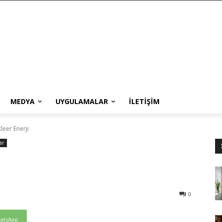
MEDYA
UYGULAMALAR
İLETIŞIM
leer Enerji
ar
0
atsApp