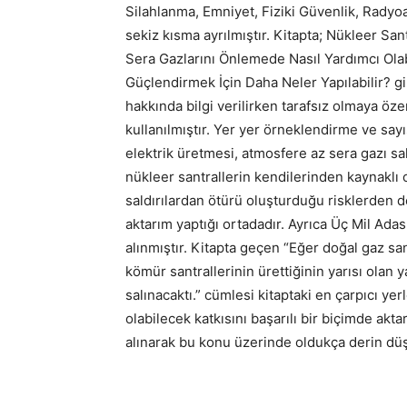
Silahlanma, Emniyet, Fiziki Güvenlik, Radyoak
sekiz kısma ayrılmıştır. Kitapta; Nükleer Sa
Sera Gazlarını Önlemede Nasıl Yardımcı Olab
Güçlendirmek İçin Daha Neler Yapılabilir? gi
hakkında bilgi verilirken tarafsız olmaya öze
kullanılmıştır. Yer yer örneklendirme ve sayı
elektrik üretmesi, atmosfere az sera gazı sa
nükleer santrallerin kendilerinden kaynaklı
saldırılardan ötürü oluşturduğu risklerden d
aktarım yaptığı ortadadır. Ayrıca Üç Mil Adas
alınmıştır. Kitapta geçen “Eğer doğal gaz san
kömür santrallerinin ürettiğinin yarısı olan
salınacaktı.” cümlesi kitaptaki en çarpıcı ye
olabilecek katkısını başarılı bir biçimde akta
alınarak bu konu üzerinde oldukça derin düş