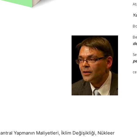
At
Y
Bo
Be
de
Se
pe
ce
antral Yapmanın Maliyetleri, İklim Değişikliği, Nükleer