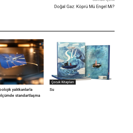
Doğal Gaz: Köprü Mü Engel Mi?
Çocuk Kitapları
olojik yalıtkanlarla
Su
 ölçümde standartlaşma