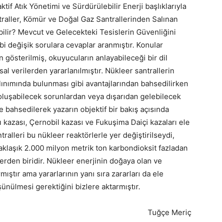
tif Atık Yönetimi ve Sürdürülebilir Enerji başlıklarıyla
ntraller, Kömür ve Doğal Gaz Santrallerinden Salınan
ilir? Mevcut ve Gelecekteki Tesislerin Güvenliğini
bi değişik sorulara cevaplar aranmıştır. Konular
n gösterilmiş, okuyucuların anlayabileceği bir dil
sal verilerden yararlanılmıştır. Nükleer santrallerin
lınımında bulunması gibi avantajlarından bahsedilirken
 oluşabilecek sorunlardan veya dışarıdan gelebilecek
e bahsedilerek yazarın objektif bir bakış açısında
ı kazası, Çernobil kazası ve Fukuşima Daiçi kazaları ele
tralleri bu nükleer reaktörlerle yer değiştirilseydi,
 yaklaşık 2.000 milyon metrik ton karbondioksit fazladan
rlerden biridir. Nükleer enerjinin doğaya olan ve
rmıştır ama yararlarının yanı sıra zararları da ele
ünülmesi gerektiğini bizlere aktarmıştır.
Tuğçe Meriç