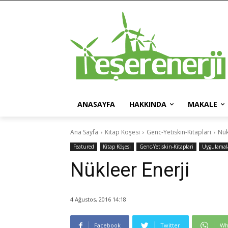
ANASAYFA
HAKKINDA
MAKALE
Ana Sayfa
Kitap Köşesi
Genc-Yetiskin-Kitaplari
Nük
Featured
Kitap Köşesi
Genc-Yetiskin-Kitaplari
Uygulamal
Nükleer Enerji
4 Ağustos, 2016 14:18
Facebook
Twitter
Wh