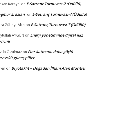
E-Satranç Turnuvası-7 (Ödüllü)
akan Karayel
on
ağmur Eraslan
E-Satranç Turnuvası-7 (Ödüllü)
on
E-Satranç Turnuvası-7 (Ödüllü)
ra Zübeyr Akın
on
Enerji yönetiminde dijital ikiz
ytullah AYGÜN
on
vrimi
Flor katmanlı daha güçlü
vda Özyılmaz
on
rovskit güneş piller
Biyotaklit – Doğadan İlham Alan Mucitler
ren
on