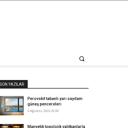
SON YAZILAR
Perovskit tabanlı yarı saydam
güneş pencereleri
6 Ağustos, 2026 20:00
Manyetik topolojik yalıtkanlarla