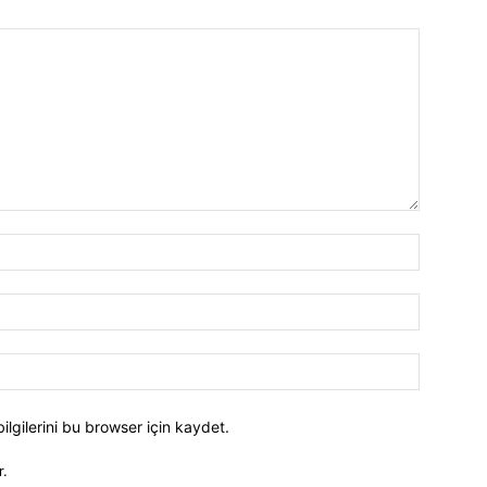
İsim:*
E-
Posta:*
Website:
bilgilerini bu browser için kaydet.
r.