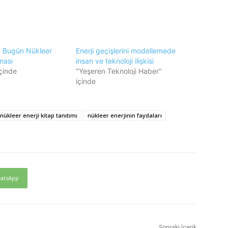
 Bugün Nükleer
Enerji geçişlerini modellemede
ması
insan ve teknoloji ilişkisi
çinde
"Yeşeren Teknoloji Haber"
içinde
nükleer enerji kitap tanıtımı
nükleer enerjinin faydaları
atsApp
Sonraki İçerik