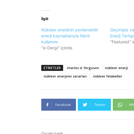
İlgili
Nükleer enerjinin yenilenebilir
Geçmişte ve
enerji kaynaklarıyla hibrit
Enerji Tartış
kullanımı
"Featured" i
"e-Dergi" içinde
ETIKETLER
charles d. ferguson
nükleer enerji
nükleer enerjinin zararları
nükleer felaketler
Facebook
Twitter
Wh
Önceki İçerik