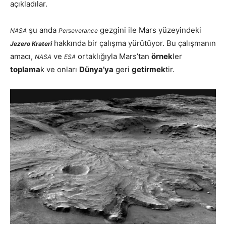
açıkladılar.
şu anda
gezgini ile Mars yüzeyindeki
NASA
Perseverance
hakkında bir çalışma yürütüyor. Bu çalışmanın
Jezero Krateri
amacı,
ve
ortaklığıyla Mars’tan
örnek
ler
NASA
ESA
toplama
k ve onları
Dünya’ya
geri
getirmek
tir.