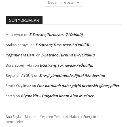
Devamını Göster
SON YORUMLAR
E-Satranç Turnuvası-7 (Ödüllü)
Mert Aynur
on
E-Satranç Turnuvası-7 (Ödüllü)
Atakan Karayel
on
Yağmur Eraslan
E-Satranç Turnuvası-7 (Ödüllü)
on
E-Satranç Turnuvası-7 (Ödüllü)
Bora Zübeyr Akın
on
Enerji yönetiminde dijital ikiz devrimi
Beytullah AYGÜN
on
Flor katmanlı daha güçlü perovskit güneş piller
Sevda Özyılmaz
on
Biyotaklit – Doğadan İlham Alan Mucitler
ceren
on