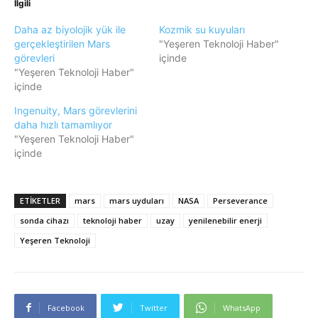
İlgili
Daha az biyolojik yük ile
Kozmik su kuyuları
gerçekleştirilen Mars
"Yeşeren Teknoloji Haber"
görevleri
içinde
"Yeşeren Teknoloji Haber"
içinde
Ingenuity, Mars görevlerini
daha hızlı tamamlıyor
"Yeşeren Teknoloji Haber"
içinde
ETIKETLER
mars
mars uyduları
NASA
Perseverance
sonda cihazı
teknoloji haber
uzay
yenilenebilir enerji
Yeşeren Teknoloji
Facebook
Twitter
WhatsApp