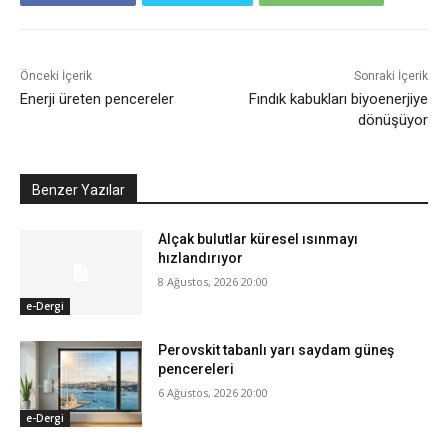
Önceki İçerik
Sonraki İçerik
Enerji üreten pencereler
Fındık kabukları biyoenerjiye
dönüşüyor
Benzer Yazılar
Alçak bulutlar küresel ısınmayı
hızlandırıyor
8 Ağustos, 2026 20:00
e-Dergi
Perovskit tabanlı yarı saydam güneş
pencereleri
6 Ağustos, 2026 20:00
e-Dergi