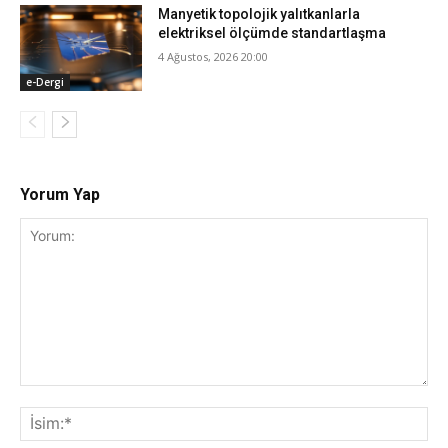
Manyetik topolojik yalıtkanlarla
elektriksel ölçümde standartlaşma
4 Ağustos, 2026 20:00
e-Dergi
Yorum Yap
Yorum:
İsi