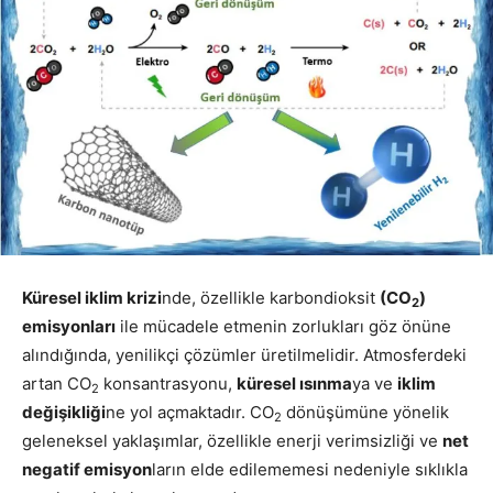
Küresel iklim krizi
nde, özellikle karbondioksit
(CO
)
2
emisyonları
ile mücadele etmenin zorlukları göz önüne
alındığında, yenilikçi çözümler üretilmelidir. Atmosferdeki
artan CO
konsantrasyonu,
küresel ısınma
ya ve
iklim
2
değişikliği
ne yol açmaktadır. CO
dönüşümüne yönelik
2
geleneksel yaklaşımlar, özellikle enerji verimsizliği ve
net
negatif emisyon
ların elde edilememesi nedeniyle sıklıkla