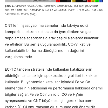
Şekil 1.
Harcanan Fe
Co
/CeO
katalizörü üzerinde CNT’nin TEM görüntüsü
3
6
2
(100 ve 5 nm) (sol), harcanan C, Ce, Fe ve Co’nun HAADF–STEM ve STEM–EDS
haritalaması (8 nm) (sağ).
CNT’ler, inşaat yapı malzemelerinde takviye edici
kompozit, elektronik cihazlarda (yarı)iletken ve gaz
depolamada adsorbans olarak çeşitli alanlarda kullanılır
ve etkilidir. Bu geniş uygulanabilirlik, CO
‘yi katı ve
2
kullanılabilir bir forma dönüştürmenin değerini
vurgulamaktadır.
EC-TC tandem stratejisinde kullanılan katalizörlerin
etkinliğini anlamak için spektroskopi gibi ileri teknikler
kullanılır. Bu yöntemler, katalizör içindeki Fe ve Co
elementlerinin etkileşimi ve performansı hakkında önemli
bilgiler sağlar. Fe ve Co’nun rolü, CO ve H
‘nin
2
ayrışmasında ve CNT büyümesi için gerekli karbon-
karbon (C-C) omurgasının oluşumunda çok önemlidir.