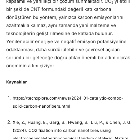
kapsamlı ve yenilikçi bir çözüm sunmaktadır. CO
‘yi etkili
2
bir şekilde CNT formundaki değerli katı karbona
dönüştüren bu yöntem, yalnızca karbon emisyonlarını
azaltmakla kalmaz, aynı zamanda yeni malzeme ve
teknolojilerin geliştirilmesine de katkıda bulunur.
Yenilenebilir enerjiye ve negatif emisyon potansiyeline
odaklanması, daha sürdürülebilir ve çevresel açıdan
sorumlu bir geleceğe doğru atılan önemli bir adım olarak
öneminin altını çiziyor.
Kaynaklar
https://techxplore.com/news/2024-01-catalytic-combo-
solid-carbon-nanofibers.html
Xie, Z., Huang, E., Garg, S., Hwang, S., Liu, P., & Chen, J. G.
(2024). CO2 fixation into carbon nanofibres using
electrochemical–thermochemical tandem catalysis. Nature