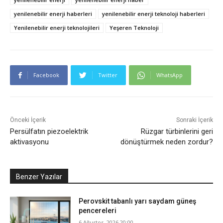
yenilenebilir enerji haberleri
yenilenebilir enerji teknoloji haberleri
Yenilenebilir enerji teknolojileri
Yeşeren Teknoloji
Facebook
Twitter
WhatsApp
Önceki İçerik
Sonraki İçerik
Persülfatın piezoelektrik
Rüzgar türbinlerini geri
aktivasyonu
dönüştürmek neden zordur?
Benzer Yazılar
Perovskit tabanlı yarı saydam güneş
pencereleri
6 Ağustos, 2026 20:00