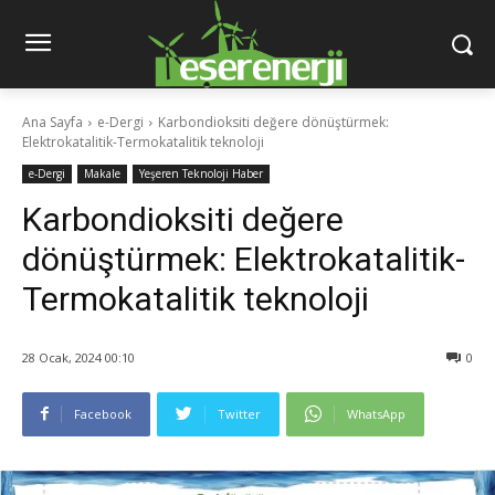
Ana Sayfa
e-Dergi
Karbondioksiti değere dönüştürmek:
Elektrokatalitik-Termokatalitik teknoloji
e-Dergi
Makale
Yeşeren Teknoloji Haber
Karbondioksiti değere
dönüştürmek: Elektrokatalitik-
Termokatalitik teknoloji
28 Ocak, 2024 00:10
0
Facebook
Twitter
WhatsApp