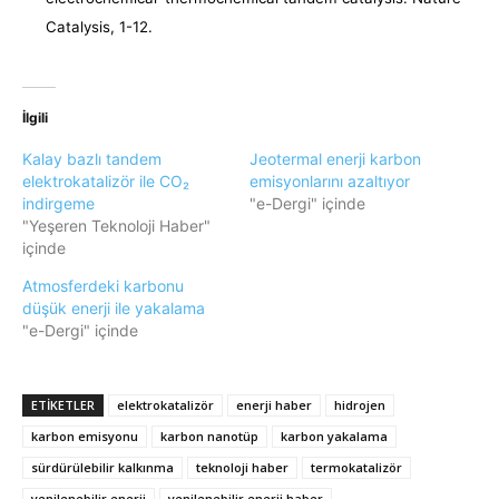
Catalysis, 1-12.
İlgili
Kalay bazlı tandem
Jeotermal enerji karbon
elektrokatalizör ile CO₂
emisyonlarını azaltıyor
indirgeme
"e-Dergi" içinde
"Yeşeren Teknoloji Haber"
içinde
Atmosferdeki karbonu
düşük enerji ile yakalama
"e-Dergi" içinde
ETIKETLER
elektrokatalizör
enerji haber
hidrojen
karbon emisyonu
karbon nanotüp
karbon yakalama
sürdürülebilir kalkınma
teknoloji haber
termokatalizör
yenilenebilir enerji
yenilenebilir enerji haber