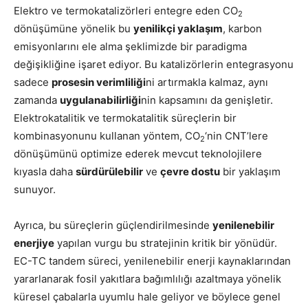
Elektro ve termokatalizörleri entegre eden CO
2
dönüşümüne yönelik bu
yenilikçi yaklaşım
, karbon
emisyonlarını ele alma şeklimizde bir paradigma
değişikliğine işaret ediyor. Bu katalizörlerin entegrasyonu
sadece
prosesin verimliliği
ni artırmakla kalmaz, aynı
zamanda
uygulanabilirliği
nin kapsamını da genişletir.
Elektrokatalitik ve termokatalitik süreçlerin bir
kombinasyonunu kullanan yöntem, CO
‘nin CNT’lere
2
dönüşümünü optimize ederek mevcut teknolojilere
kıyasla daha
sürdürülebilir
ve
çevre dostu
bir yaklaşım
sunuyor.
Ayrıca, bu süreçlerin güçlendirilmesinde
yenilenebilir
enerjiye
yapılan vurgu bu stratejinin kritik bir yönüdür.
EC-TC tandem süreci, yenilenebilir enerji kaynaklarından
yararlanarak fosil yakıtlara bağımlılığı azaltmaya yönelik
küresel çabalarla uyumlu hale geliyor ve böylece genel