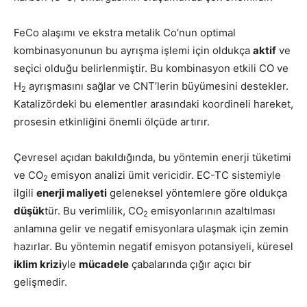
FeCo alaşımı ve ekstra metalik Co’nun optimal
kombinasyonunun bu ayrışma işlemi için oldukça
aktif
ve
seçici olduğu belirlenmiştir. Bu kombinasyon etkili CO ve
H
ayrışmasını sağlar ve CNT’lerin büyümesini destekler.
2
Katalizördeki bu elementler arasındaki koordineli hareket,
prosesin etkinliğini önemli ölçüde artırır.
Çevresel açıdan bakıldığında, bu yöntemin enerji tüketimi
ve CO
emisyon analizi ümit vericidir. EC-TC sistemiyle
2
ilgili
enerji maliyeti
geleneksel yöntemlere göre oldukça
düşük
tür. Bu verimlilik, CO
emisyonlarının azaltılması
2
anlamına gelir ve negatif emisyonlara ulaşmak için zemin
hazırlar. Bu yöntemin negatif emisyon potansiyeli, küresel
iklim krizi
yle
mücadele
çabalarında çığır açıcı bir
gelişmedir.