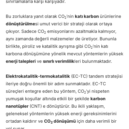
sınırlamalarla karşı karşıyadır.
Bu zorluklara yanıt olarak CO
‘nin
katı karbon
ürünlerine
2
dönüştürülme
si umut verici bir strateji olarak ortaya
çıkıyor. Sadece CO
emisyonlarını azaltmakla kalmıyor,
2
aynı zamanda değerli malzemeler de üretiyor. Bununla
birlikte, piroliz ve katalitik ayrışma gibi CO
‘nin katı
2
karbona dönüşümüne yönelik mevcut yöntemlerin yüksek
enerji talepleri
ve
sınırlı verimlilik
leri bulunmaktadır.
Elektrokatalitik-termokatalitik
(EC-TC) tandem stratejisi
ileriye doğru önemli bir adım sunmaktadır. EC-TC
süreçleri entegre eden bu yöntem, CO
‘yi nispeten
2
yumuşak koşullar altında etkili bir şekilde
karbon
nanotüpler
(CNT) e dönüştürür. Bu ikili yaklaşım,
geleneksel yöntemlerin yüksek enerji gereksinimlerini
ortadan kaldırır ve
CO
dönüşümü
için daha verimli bir
2
yol sunar.