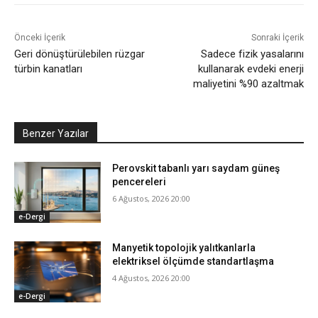
Önceki İçerik
Sonraki İçerik
Geri dönüştürülebilen rüzgar
Sadece fizik yasalarını
türbin kanatları
kullanarak evdeki enerji
maliyetini %90 azaltmak
Benzer Yazılar
Perovskit tabanlı yarı saydam güneş
pencereleri
6 Ağustos, 2026 20:00
e-Dergi
Manyetik topolojik yalıtkanlarla
elektriksel ölçümde standartlaşma
4 Ağustos, 2026 20:00
e-Dergi