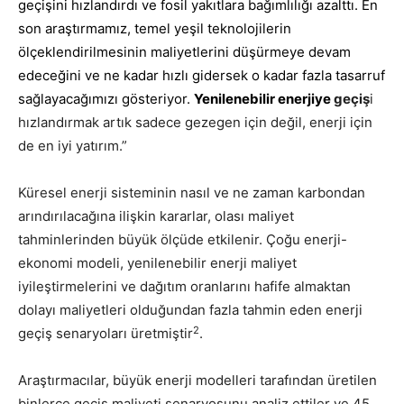
geçişini hızlandırdı ve fosil yakıtlara bağımlılığı azalttı. En
son araştırmamız, temel yeşil teknolojilerin
ölçeklendirilmesinin maliyetlerini düşürmeye devam
edeceğini ve ne kadar hızlı gidersek o kadar fazla tasarruf
sağlayacağımızı gösteriyor.
Yenilenebilir enerjiye
geçiş
i
hızlandırmak artık sadece gezegen için değil, enerji için
de en iyi yatırım.”
Küresel enerji sisteminin nasıl ve ne zaman karbondan
arındırılacağına ilişkin kararlar, olası maliyet
tahminlerinden büyük ölçüde etkilenir. Çoğu enerji-
ekonomi modeli, yenilenebilir enerji maliyet
iyileştirmelerini ve dağıtım oranlarını hafife almaktan
dolayı maliyetleri olduğundan fazla tahmin eden enerji
2
geçiş senaryoları üretmiştir
.
Araştırmacılar, büyük enerji modelleri tarafından üretilen
binlerce geçiş maliyeti senaryosunu analiz ettiler ve 45