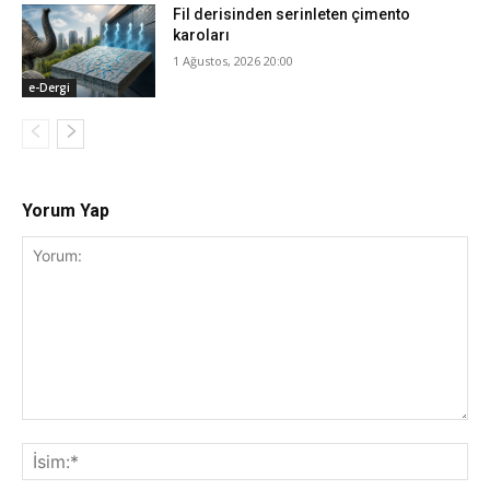
Fil derisinden serinleten çimento
karoları
1 Ağustos, 2026 20:00
e-Dergi
Yorum Yap
Yorum:
İsi