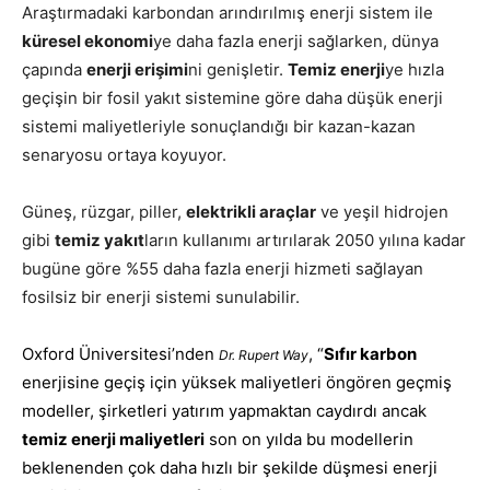
Araştırmadaki karbondan arındırılmış enerji sistem ile
küresel ekonomi
ye daha fazla enerji sağlarken, dünya
çapında
enerji erişimi
ni genişletir.
Temiz enerji
ye hızla
geçişin bir fosil yakıt sistemine göre daha düşük enerji
sistemi maliyetleriyle sonuçlandığı bir kazan-kazan
senaryosu ortaya koyuyor.
Güneş, rüzgar, piller,
elektrikli araçlar
ve yeşil hidrojen
gibi
temiz yakıt
ların kullanımı artırılarak 2050 yılına kadar
bugüne göre %55 daha fazla enerji hizmeti sağlayan
fosilsiz bir enerji sistemi sunulabilir.
Oxford Üniversitesi’nden
, “
Sıfır karbon
Dr. Rupert Way
enerjisine geçiş için
yüksek maliyetleri
öngören geçmiş
modeller, şirketleri yatırım yapmaktan caydırdı ancak
temiz
enerji maliyetleri
son on yılda bu modellerin
beklenenden çok daha hızlı bir şekilde düşmesi enerji