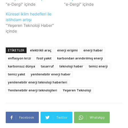
"e-Dergi" içinde
"e-Dergi" içinde
Küresel iklim hedefleri ile
istihdam artışı
"Yeşeren Teknoloji Haber"
içinde
ETIKETLER
elektrikli araç
enerji erişimi
enerji haber
enflasyon krizi
fosil yakıt
karbondan arındırılmış enerji
karbonsuz dünya
tasarruf
teknoloji haber
temiz enerji
temiz yakıt
yenilenebilir enerji haber
yenilenebilir enerji teknoloji haberleri
Yenilenebilir enerji teknolojileri
Yeşeren Teknoloji
Facebook
Twitter
WhatsApp