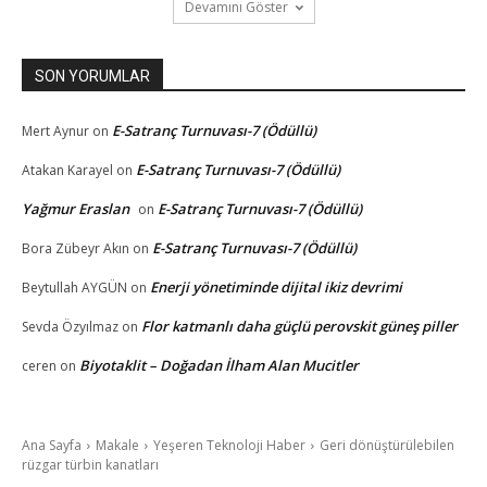
Devamını Göster
SON YORUMLAR
E-Satranç Turnuvası-7 (Ödüllü)
Mert Aynur
on
E-Satranç Turnuvası-7 (Ödüllü)
Atakan Karayel
on
Yağmur Eraslan
E-Satranç Turnuvası-7 (Ödüllü)
on
E-Satranç Turnuvası-7 (Ödüllü)
Bora Zübeyr Akın
on
Enerji yönetiminde dijital ikiz devrimi
Beytullah AYGÜN
on
Flor katmanlı daha güçlü perovskit güneş piller
Sevda Özyılmaz
on
Biyotaklit – Doğadan İlham Alan Mucitler
ceren
on