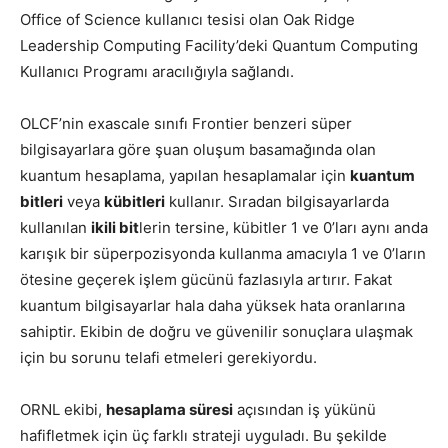
Office of Science kullanıcı tesisi olan Oak Ridge
Leadership Computing Facility’deki Quantum Computing
Kullanıcı Programı aracılığıyla sağlandı.
OLCF’nin exascale sınıfı Frontier benzeri süper
bilgisayarlara göre şuan oluşum basamağında olan
kuantum hesaplama, yapılan hesaplamalar için
kuantum
bitleri
veya
kübitleri
kullanır. Sıradan bilgisayarlarda
kullanılan
ikili bit
lerin tersine, kübitler 1 ve 0’ları aynı anda
karışık bir süperpozisyonda kullanma amacıyla 1 ve 0’ların
ötesine geçerek işlem gücünü fazlasıyla artırır. Fakat
kuantum bilgisayarlar hala daha yüksek hata oranlarına
sahiptir. Ekibin de doğru ve güvenilir sonuçlara ulaşmak
için bu sorunu telafi etmeleri gerekiyordu.
ORNL ekibi,
hesaplama süresi
açısından iş yükünü
hafifletmek için üç farklı strateji uyguladı. Bu şekilde