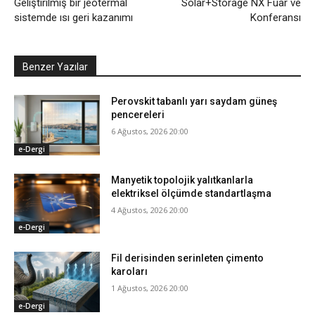
Geliştirilmiş bir jeotermal
Solar+Storage NX Fuar ve
sistemde ısı geri kazanımı
Konferansı
Benzer Yazılar
Perovskit tabanlı yarı saydam güneş
pencereleri
6 Ağustos, 2026 20:00
e-Dergi
Manyetik topolojik yalıtkanlarla
elektriksel ölçümde standartlaşma
4 Ağustos, 2026 20:00
e-Dergi
Fil derisinden serinleten çimento
karoları
1 Ağustos, 2026 20:00
e-Dergi