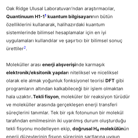
Oak Ridge Ulusal Laboratuvarı’ndan araştırmacılar,
1
Quantinuum H1-1
kuantum bilgisayarı
nın bütün
özelliklerini kullanarak, halihazırdaki kuantum
sistemlerinde bilimsel hesaplamalar için en iyi
uygulamaları kullandılar ve şaşırtıcı bir bilimsel sonuç
2
ürettiler
.
Moleküller arası
enerji alışverişi
nde karmaşık
elektronik/eksitonik yapılar
ı niteliksel ve niceliksel
olarak ele almak yoğunluk fonksiyonel teorisi
DFT
gibi
programların altından kalkabileceği bir işlem olmaktan
hala uzaktır
. Tekli fisyon
, moleküler bir reaksiyon türüdür
ve moleküller arasında gerçekleşen enerji transferi
süreçlerini tanımlar. Tek bir ışık fotonunun bir molekül
tarafından emilmesinin iki uyarılmış durum oluşturduğu
tekli fisyonu modelleyen ekip,
doğrusal H
molekülün
ün
4
enerji düzeylerinin fisyon sürecinin şartlarına uygun