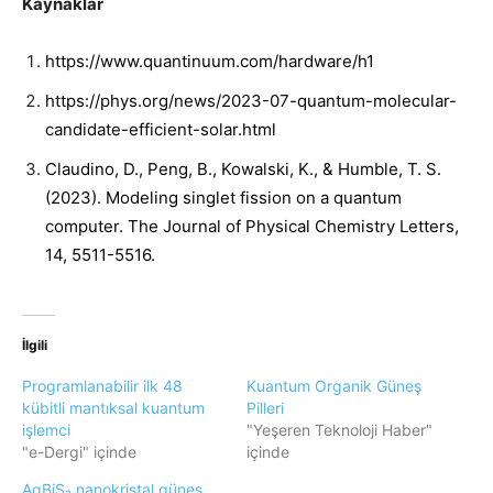
Kaynaklar
https://www.quantinuum.com/hardware/h1
https://phys.org/news/2023-07-quantum-molecular-
candidate-efficient-solar.html
Claudino, D., Peng, B., Kowalski, K., & Humble, T. S.
(2023). Modeling singlet fission on a quantum
computer. The Journal of Physical Chemistry Letters,
14, 5511-5516.
İlgili
Programlanabilir ilk 48
Kuantum Organik Güneş
kübitli mantıksal kuantum
Pilleri
işlemci
"Yeşeren Teknoloji Haber"
"e-Dergi" içinde
içinde
AgBiS₂ nanokristal güneş