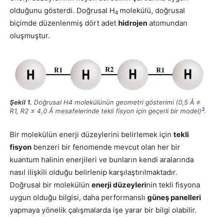
olduğunu gösterdi. Doğrusal H
molekülü, doğrusal
4
biçimde düzenlenmiş dört adet
hidrojen
atomundan
oluşmuştur.
Şekil 1.
Doğrusal H4 molekülünün geometri gösterimi (0,5 Å ≤
3
R1, R2 ≤ 4,0 Å mesafelerinde tekli fisyon için geçerli bir model)
.
Bir molekülün enerji düzeylerini belirlemek için
tekli
fisyon
benzeri bir fenomende mevcut olan her bir
kuantum halinin enerjileri ve bunların kendi aralarında
nasıl ilişkili olduğu belirlenip karşılaştırılmaktadır.
Doğrusal bir molekülün
enerji düzeyleri
nin tekli fisyona
uygun olduğu bilgisi, daha performanslı
güneş panelleri
yapmaya yönelik çalışmalarda işe yarar bir bilgi olabilir.