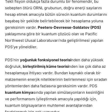
Tekli fisyon oldukça fazla durumlu bir fenomendir, bu
sebepten ötürü ORNL grubunun, doğru enerji sayılarını
hesap etmek amacıyla bütün sürecin kuantum durumlarını
başabaş bir şekilde belirtebilecek bir hesaplama yoluna
gereksinim vardır.
Peeters-Devreese-Soldatov (PDS)
yaklaşımına göre bir kuantum çözücü olan ve Pacific
Northwest Ulusal Laboratuvarı’nda geliştirilmesi yapılan
PDS’ye yöneldiler.
PDS’nin
yoğunluk fonksiyonel teorisi
nden daha yüksek
doğruluk,
birleştirilmiş küme teorisi
nden ise çok daha az
hesaplamaya ihtiyacı vardır. Bundan kaynaklı olarak bir
malzemenin enerjik niteliklerinin belirlenmesi için sıradan
yöntemlerden daha fazlasına gereksinim vardır. PDS
kuantum kimya
sında yapılan simülasyonların kesinliğini
ve performansını iyileştirmek amacıyla yapıldığı için,
kuantum bilgisayarların muhtemel avantajlarından
faydalanmak için çok uygundur.