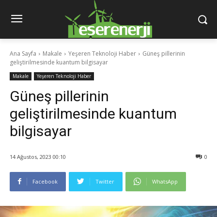
Ana Sayfa
Makale
Yeşeren Teknoloji Haber
Güneş pillerinin
geliştirilmesinde kuantum bilgisayar
Makale
Yeşeren Teknoloji Haber
Güneş pillerinin
geliştirilmesinde kuantum
bilgisayar
14 Ağustos, 2023 00:10
0
Facebook
Twitter
WhatsApp