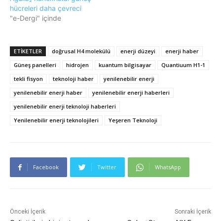
hücreleri daha çevreci
"e-Dergi" içinde
ETIKETLER
doğrusal H4 molekülü
enerji düzeyi
enerji haber
Güneş panelleri
hidrojen
kuantum bilgisayar
Quantiuum H1-1
tekli fisyon
teknoloji haber
yenilenebilir enerji
yenilenebilir enerji haber
yenilenebilir enerji haberleri
yenilenebilir enerji teknoloji haberleri
Yenilenebilir enerji teknolojileri
Yeşeren Teknoloji
Facebook
Twitter
WhatsApp
Önceki İçerik
Sonraki İçerik