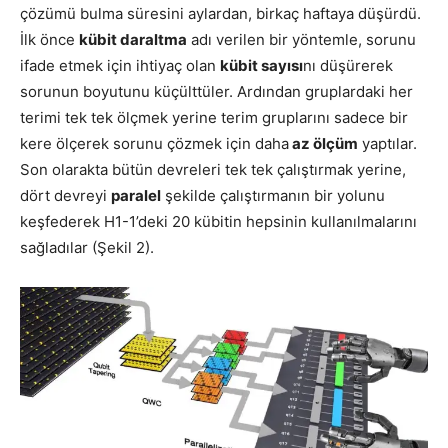
çözümü bulma süresini aylardan, birkaç haftaya düşürdü.
İlk önce
kübit daraltma
adı verilen bir yöntemle, sorunu
ifade etmek için ihtiyaç olan
kübit sayısı
nı düşürerek
sorunun boyutunu küçülttüler. Ardından gruplardaki her
terimi tek tek ölçmek yerine terim gruplarını sadece bir
kere ölçerek sorunu çözmek için daha
az ölçüm
yaptılar.
Son olarakta bütün devreleri tek tek çalıştırmak yerine,
dört devreyi
paralel
şekilde çalıştırmanın bir yolunu
keşfederek H1-1’deki 20 kübitin hepsinin kullanılmalarını
sağladılar (Şekil 2).