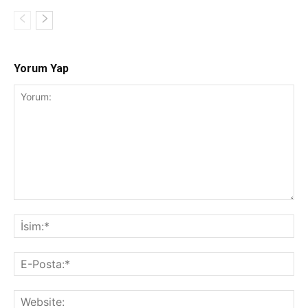
Yorum Yap
Yorum:
İsi
E-
Pos
Web