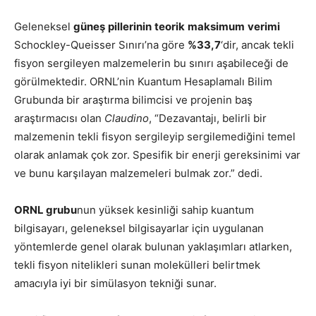
Geleneksel
güneş
pillerinin
teorik
maksimum
verimi
Schockley-Queisser Sınırı’na göre
%33,7
‘dir, ancak tekli
fisyon sergileyen malzemelerin bu sınırı aşabileceği de
görülmektedir. ORNL’nin Kuantum Hesaplamalı Bilim
Grubunda bir araştırma bilimcisi ve projenin baş
araştırmacısı olan
Claudino
, “Dezavantajı, belirli bir
malzemenin tekli fisyon sergileyip sergilemediğini temel
olarak anlamak çok zor. Spesifik bir enerji gereksinimi var
ve bunu karşılayan malzemeleri bulmak zor.” dedi.
ORNL grubu
nun yüksek kesinliği sahip kuantum
bilgisayarı, geleneksel bilgisayarlar için uygulanan
yöntemlerde genel olarak bulunan yaklaşımları atlarken,
tekli fisyon nitelikleri sunan molekülleri belirtmek
amacıyla iyi bir simülasyon tekniği sunar.