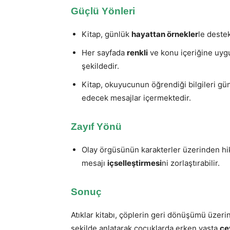
Güçlü Yönleri
Kitap, günlük
hayattan örnekler
le destek
Her sayfada
renkli
ve konu içeriğine uy
şekildedir.
Kitap, okuyucunun öğrendiği bilgileri gü
edecek mesajlar içermektedir.
Zayıf Yönü
Olay örgüsünün karakterler üzerinden h
mesajı
içselleştirmesi
ni zorlaştırabilir
.
Sonuç
Atıklar kitabı, çöplerin geri dönüşümü üzeri
şekilde anlatarak çocuklarda erken yaşta
çe