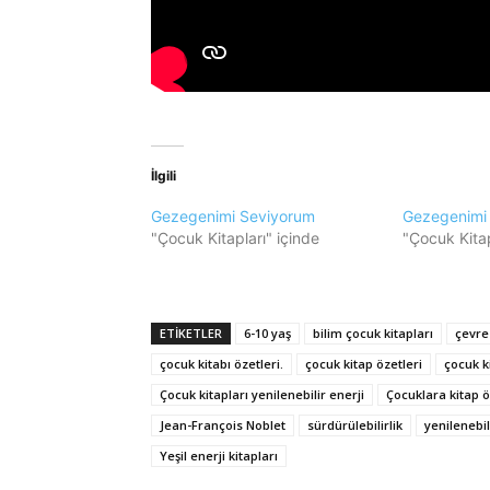
İlgili
Gezegenimi Seviyorum
Gezegenimi 
"Çocuk Kitapları" içinde
"Çocuk Kitap
ETIKETLER
6-10 yaş
bilim çocuk kitapları
çevre 
çocuk kitabı özetleri.
çocuk kitap özetleri
çocuk k
Çocuk kitapları yenilenebilir enerji
Çocuklara kitap ö
Jean-François Noblet
sürdürülebilirlik
yenilenebil
Yeşil enerji kitapları