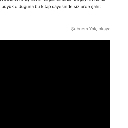
ar büyük olduğuna bu kitap sayesinde sizlerde şahit
Şebnem Yalçınkaya