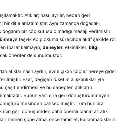
aşılamaktır.
Atıklar; nasıl ayrılır, neden geri
i bir dille anlatılmıştır. Aynı zamanda
doğadaki
 doğanın bir çöp kutusu olmadığı mesajı verilmiştir.
şünme
ye teşvik edip okuma sürecinde aktif şekilde rol
den ibaret kalmayıp
;
deneyler
, etkinlikler,
bilgi
cak öneriler de sunulmuştur.
dan atıklar nasıl ayrılır, evde çıkan çöpler nereye gider
terilmiştir. Eser, değişen tüketim alışkanlıklarıyla
ünü çeşitlendirmesi ve bu sebepten atıkların
e almaktadır. Bunun yanı sıra geri dönüştürülemeyen
önüştürülmesinden bahsedilmiştir.
Tüm bunlara
ak için geri dönüşümden daha önemli olanın az atık
arı hemen çöpe atma, önce tamir et, kullanmadıklarını