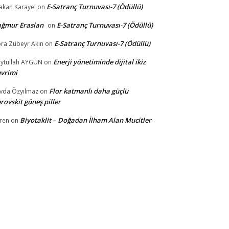
E-Satranç Turnuvası-7 (Ödüllü)
akan Karayel
on
ağmur Eraslan
E-Satranç Turnuvası-7 (Ödüllü)
on
E-Satranç Turnuvası-7 (Ödüllü)
ra Zübeyr Akın
on
Enerji yönetiminde dijital ikiz
ytullah AYGÜN
on
vrimi
Flor katmanlı daha güçlü
vda Özyılmaz
on
rovskit güneş piller
Biyotaklit – Doğadan İlham Alan Mucitler
ren
on