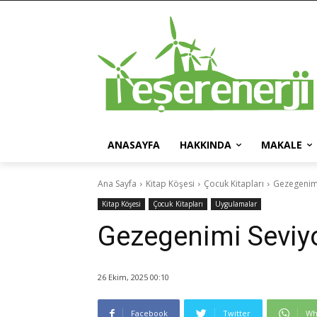
ANASAYFA
HAKKINDA
MAKALE
Ana Sayfa
Kitap Köşesi
Çocuk Kitapları
Gezegenimi
Kitap Köşesi
Çocuk Kitapları
Uygulamalar
Gezegenimi Seviyo
26 Ekim, 2025 00:10
Facebook
Twitter
Wh