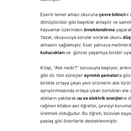
Eserin temel amacı okuruna
çevre bilinci
ni 
dönüştürülür gibi başlıklar anlaşılır ve samim
hayvanlar üzerinden
örneklendirme
yaparak
Yazar, okuyucuya sorular sorarak okuru
dü
almasını sağlamıştır. Eser yalnızca metinler
kutucukları
ve güncel yaşantıya birebir uya
Kitap,
“Atık nedir?” sorusuyla başlıyor,
ardın
gibi vb. tüm süreçler
ayrıntılı şemalar
la gös
birlikte ortaya çıkan yeni ürünlerin atık tür
ayrıştırılmasında ortaya çıkan zorlukları el
atıkların yakılarak
ısı ve elektrik enerjisi
ne d
rağmen kitabın asıl öğretisi, çevreyi korum
üretmek olduğudur. Bu öğreti; bozulan eşyal
paylaş gibi önerilerle desteklenmiştir.