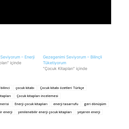
Seviyorum – Enerji
Gezegenimi Seviyorum – Bilinçli
ları" içinde
Tüketiyorum
"Çocuk Kitapları" içinde
bilinci
çocuk kitabı
Çocuk kitabı özetleri Türkçe
itapları
Çocuk kitapları incelemesi
nerisi
Enerji çocuk kitapları
enerji tasarrufu
geri dönüşüm
ir enerji
yenilenebilir enerji çocuk kitapları
yeşeren enerji