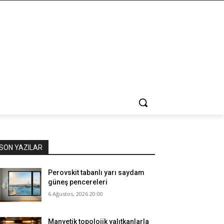
SON YAZILAR
Perovskit tabanlı yarı saydam
güneş pencereleri
6 Ağustos, 2026 20:00
Manyetik topolojik yalıtkanlarla