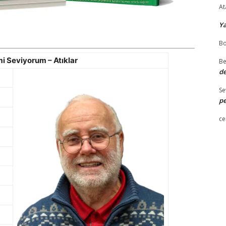
At
Y
Bo
 Seviyorum – Atıklar
Be
de
Se
pe
ce