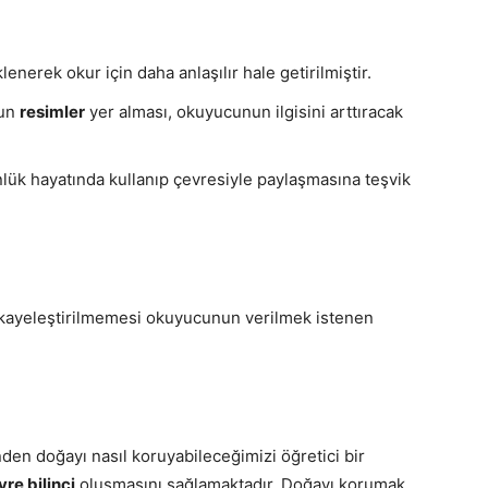
lenerek okur için daha anlaşılır hale getirilmiştir.
gun
resimler
yer alması, okuyucunun ilgisini arttıracak
nlük hayatında kullanıp çevresiyle paylaşmasına teşvik
ikayeleştirilmemesi okuyucunun verilmek istenen
nden doğayı nasıl koruyabileceğimizi öğretici bir
vre bilinci
oluşmasını sağlamaktadır. Doğayı korumak