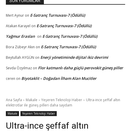
SON YORUMLAR
E-Satranç Turnuvası-7 (Ödüllü)
Mert Aynur
on
E-Satranç Turnuvası-7 (Ödüllü)
Atakan Karayel
on
Yağmur Eraslan
E-Satranç Turnuvası-7 (Ödüllü)
on
E-Satranç Turnuvası-7 (Ödüllü)
Bora Zübeyr Akın
on
Enerji yönetiminde dijital ikiz devrimi
Beytullah AYGÜN
on
Flor katmanlı daha güçlü perovskit güneş piller
Sevda Özyılmaz
on
Biyotaklit – Doğadan İlham Alan Mucitler
ceren
on