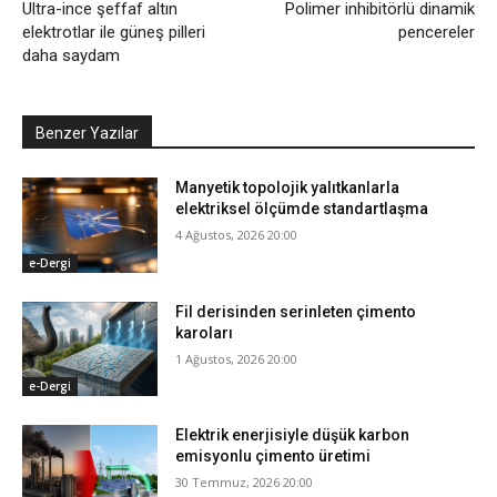
Ultra-ince şeffaf altın
Polimer inhibitörlü dinamik
elektrotlar ile güneş pilleri
pencereler
daha saydam
Benzer Yazılar
Manyetik topolojik yalıtkanlarla
elektriksel ölçümde standartlaşma
4 Ağustos, 2026 20:00
e-Dergi
Fil derisinden serinleten çimento
karoları
1 Ağustos, 2026 20:00
e-Dergi
Elektrik enerjisiyle düşük karbon
emisyonlu çimento üretimi
30 Temmuz, 2026 20:00