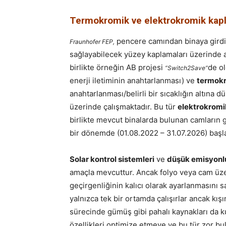
Termokromik ve elektrokromik kapla
pencere camından binaya girdi
Fraunhofer FEP,
sağlayabilecek yüzey kaplamaları üzerinde ar
birlikte örneğin AB projesi
de o
“Switch2Save”
enerji iletiminin anahtarlanması) ve
termok
anahtarlanması/belirli bir sıcaklığın altına dü
üzerinde çalışmaktadır. Bu tür
elektrokromi
birlikte mevcut binalarda bulunan camların g
bir dönemde (01.08.2022 – 31.07.2026) başla
Solar kontrol sistemleri
ve
düşük emisyonl
amaçla mevcuttur. Ancak folyo veya cam üzer
geçirgenliğinin kalıcı olarak ayarlanmasını 
yalnızca tek bir ortamda çalışırlar ancak kış
sürecinde gümüş gibi pahalı kaynakları da k
özellikleri optimize etmeye ve bu tür zor b