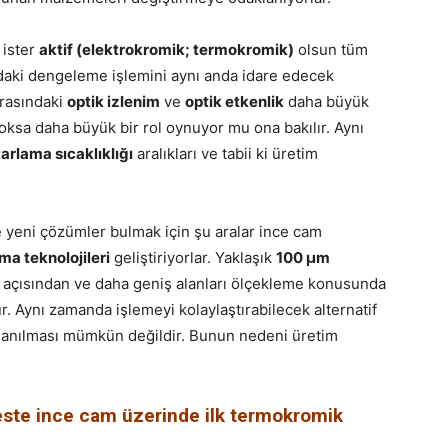
ister
aktif (elektrokromik; termokromik)
olsun tüm
sındaki dengeleme işlemini aynı anda idare edecek
arasındaki
optik izlenim
ve
optik etkenlik
daha büyük
i yoksa daha büyük bir rol oynuyor mu ona bakılır. Aynı
arlama sıcaklıklığı
aralıkları ve tabii ki üretim
e yeni çözümler bulmak için şu aralar ince cam
a teknolojileri
geliştiriyorlar. Yaklaşık
100 µm
m açısından ve daha geniş alanları ölçekleme konusunda
r. Aynı zamanda işlemeyi kolaylaştırabilecek alternatif
llanılması mümkün değildir. Bunun nedeni üretim
este ince cam üzerinde ilk termokromik