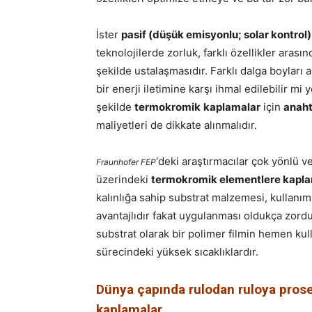
İster
pasif (düşük emisyonlu; solar kontrol)
teknolojilerde zorluk, farklı özellikler ara
şekilde ustalaşmasıdır. Farklı dalga boyları 
bir enerji iletimine karşı ihmal edilebilir m
şekilde
termokromik
kaplamalar
için
anaht
maliyetleri de dikkate alınmalıdır.
‘deki araştırmacılar çok yönlü v
Fraunhofer FEP
üzerindeki
termokromik elementlere kaplam
kalınlığa sahip substrat malzemesi, kullanı
avantajlıdır fakat uygulanması oldukça zordu
substrat olarak bir polimer filmin hemen ku
sürecindeki yüksek sıcaklıklardır.
Dünya çapında rulodan ruloya pros
kaplamalar