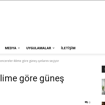
MEDYA
UYGULAMALAR
İLETIŞIM
 pencereler iklime göre güneş ışınlarını seçiyor
iklime göre güneş
0