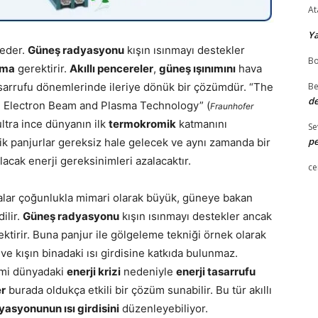
At
Y
 eder.
Güneş radyasyonu
kışın ısınmayı destekler
Bo
tma
gerektirir.
Akıllı pencereler
,
güneş ışınımını
hava
Be
asarrufu dönemlerinde ileriye dönük bir çözümdür. “The
de
cs, Electron Beam and Plasma Technology”
(
Fraunhofer
ultra ince dünyanın ilk
termokromik
katmanını
Se
pe
k panjurlar gereksiz hale gelecek ve aynı zamanda bir
acak enerji gereksinimleri azalacaktır.
ce
nalar çoğunlukla mimari olarak büyük, güneye bakan
ilir.
Güneş radyasyonu
kışın ısınmayı destekler ancak
rektirir. Buna panjur ile gölgeleme tekniği örnek olarak
r ve kışın binadaki ısı girdisine katkıda bulunmaz.
emi dünyadaki
enerji krizi
nedeniyle
enerji tasarrufu
er
burada oldukça etkili bir çözüm sunabilir. Bu tür akıllı
asyonunun ısı girdisini
düzenleyebiliyor.