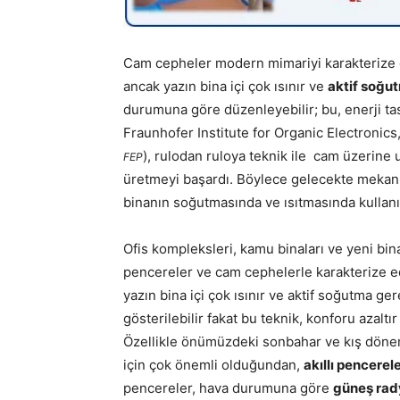
Cam cepheler modern mimariyi karakterize
ancak yazın bina içi çok ısınır ve
aktif soğu
durumuna göre düzenleyebilir; bu, enerji t
Fraunhofer Institute for Organic Electroni
), rulodan ruloya teknik ile cam üzerine 
FEP
üretmeyi başardı. Böylece gelecekte mekani
binanın soğutmasında ve ısıtmasında kullanıl
Ofis kompleksleri, kamu binaları ve yeni bi
pencereler ve cam cephelerle karakterize ed
yazın bina içi çok ısınır ve aktif soğutma ge
gösterilebilir fakat bu teknik, konforu azaltı
Özellikle önümüzdeki sonbahar ve kış dön
için çok önemli olduğundan,
akıllı pencerel
pencereler, hava durumuna göre
güneş rady