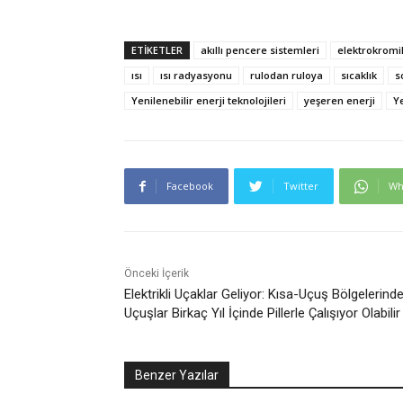
ETIKETLER
akıllı pencere sistemleri
elektrokromi
ısı
ısı radyasyonu
rulodan ruloya
sıcaklık
s
Yenilenebilir enerji teknolojileri
yeşeren enerji
Y
Facebook
Twitter
Wh
Önceki İçerik
Elektrikli Uçaklar Geliyor: Kısa-Uçuş Bölgelerind
Uçuşlar Birkaç Yıl İçinde Pillerle Çalışıyor Olabilir
Benzer Yazılar