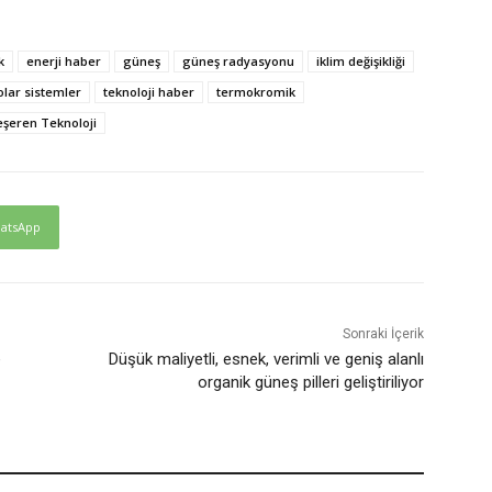
k
enerji haber
güneş
güneş radyasyonu
iklim değişikliği
olar sistemler
teknoloji haber
termokromik
eşeren Teknoloji
atsApp
Sonraki İçerik
e
Düşük maliyetli, esnek, verimli ve geniş alanlı
organik güneş pilleri geliştiriliyor