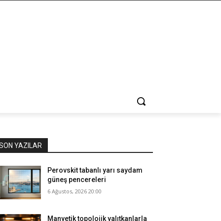
SON YAZILAR
Perovskit tabanlı yarı saydam
güneş pencereleri
6 Ağustos, 2026 20:00
Manyetik topolojik yalıtkanlarla