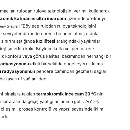
rmacılar, rulodan ruloya teknolojisini verimli kullanarak
romik katmanını ultra ince cam
üzerinde üretmeyi
: “Böylece rulodan ruloya teknolojisini
indy Steiner
ğe seviyelendirmede önemli bir adım atmış olduk.
ık sınırını aştığında
kızılötesi
aralığındaki yayılımları
ar değişmeden kalır. Böylece kullanıcı pencerede
ışık konforu veya görüş kalitesi bakımından herhangi bir
 radyasyonunu
etkili bir şekilde engelleyerek klima
sı radyasyonunun
pencere camından geçmesi sağlar
de tasarruf sağlar” dedi.
ani binalara takılan
termokromik ince cam 20 °C
‘nin
umlar arasında geçiş yaptığı anlamına gelir.
Dr Cindy
 bileşimi, proses kontrolü ve yapısı sayesinde iklim
ledi.