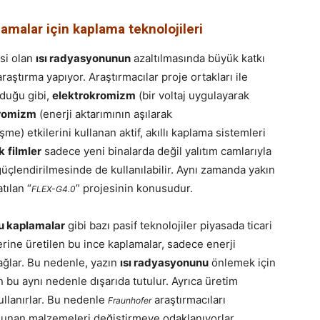
malar için kaplama teknolojileri
si olan
ısı radyasyonunun
azaltılmasında büyük katkı
aştırma yapıyor. Araştırmacılar proje ortakları ile
lduğu gibi,
elektrokromizm
(bir voltaj uygulayarak
romizm
(enerji aktarımının aşılarak
şme) etkilerini kullanan aktif, akıllı kaplama sistemleri
k
filmler
sadece yeni binalarda değil yalıtım camlarıyla
üçlendirilmesinde de kullanılabilir. Aynı zamanda yakın
tılan “
” projesinin konusudur.
FLEX-G4.0
u kaplamalar
gibi bazı pasif teknolojiler piyasada ticari
ine üretilen bu ince kaplamalar, sadece enerji
sağlar. Bu nedenle, yazın
ısı radyasyonunu
önlemek için
ın bu aynı nedenle dışarıda tutulur. Ayrıca üretim
ullanırlar. Bu nedenle
araştırmacıları
Fraunhofer
ulunan malzemeleri değiştirmeye odaklanıyorlar.