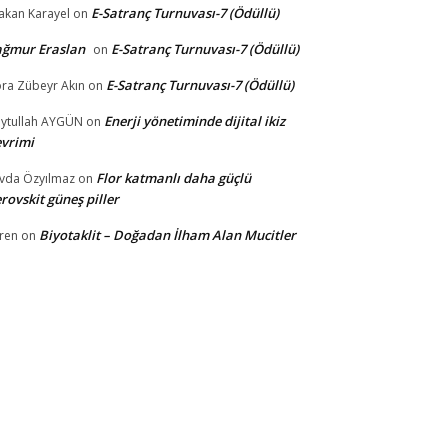
E-Satranç Turnuvası-7 (Ödüllü)
akan Karayel
on
ağmur Eraslan
E-Satranç Turnuvası-7 (Ödüllü)
on
E-Satranç Turnuvası-7 (Ödüllü)
ra Zübeyr Akın
on
Enerji yönetiminde dijital ikiz
ytullah AYGÜN
on
vrimi
Flor katmanlı daha güçlü
vda Özyılmaz
on
rovskit güneş piller
Biyotaklit – Doğadan İlham Alan Mucitler
ren
on