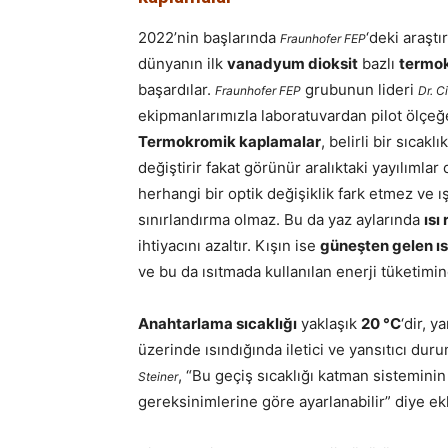
2022’nin başlarında
‘deki araştı
Fraunhofer FEP
dünyanın ilk
vanadyum dioksit
bazlı
termok
başardılar.
grubunun lideri
Fraunhofer FEP
Dr. C
ekipmanlarımızla laboratuvardan pilot ölçe
Termokromik kaplamalar
, belirli bir sıcakl
değiştirir fakat görünür aralıktaki yayılıml
herhangi bir optik değişiklik fark etmez ve 
sınırlandırma olmaz. Bu da yaz aylarında
ısı
ihtiyacını azaltır. Kışın ise
güneşten gelen ı
ve bu da ısıtmada kullanılan enerji tüketimin
Anahtarlama sıcaklığı
yaklaşık
20 °C
‘dir, y
üzerinde ısındığında iletici ve yansıtıcı dur
, “Bu geçiş sıcaklığı katman sisteminin
Steiner
gereksinimlerine göre ayarlanabilir” diye ek