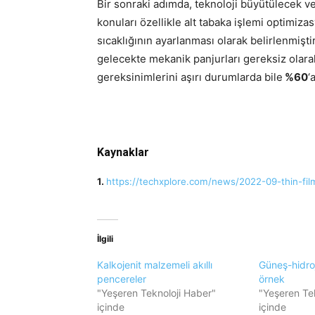
Bir sonraki adımda, teknoloji büyütülecek v
konuları özellikle alt tabaka işlemi optimiza
sıcaklığının ayarlanması olarak belirlenmişt
gelecekte mekanik panjurları gereksiz olarak
gereksinimlerini aşırı durumlarda bile
%60
‘
Kaynaklar
1.
https://techxplore.com/news/2022-09-thin-fil
İlgili
Kalkojenit malzemeli akıllı
Güneş-hidroj
pencereler
örnek
"Yeşeren Teknoloji Haber"
"Yeşeren Te
içinde
içinde