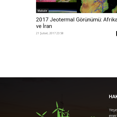
Makale
2017 Jeotermal Görünümü: Afrik
ve İran
21 Şubat, 2017 23:58
HA
Yeşe
enerj