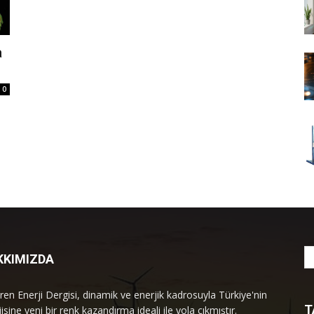
a
0
KKIMIZDA
ren Enerji Dergisi, dinamik ve enerjik kadrosuyla Türkiye'nin
T
isine yeni bir renk kazandırma ideali ile yola çıkmıştır.