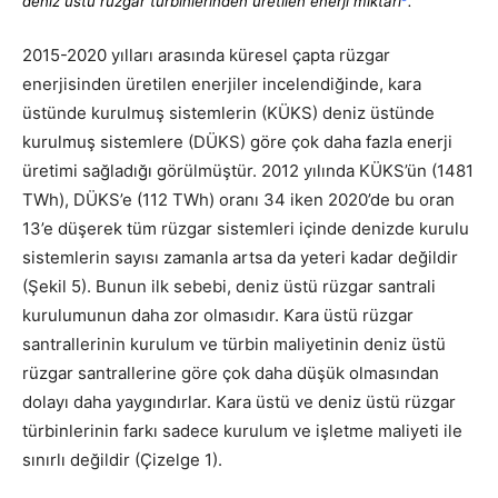
deniz üstü rüzgar türbinlerinden üretilen enerji miktarı
.
2015-2020 yılları arasında küresel çapta rüzgar
enerjisinden üretilen enerjiler incelendiğinde, kara
üstünde kurulmuş sistemlerin (KÜKS) deniz üstünde
kurulmuş sistemlere (DÜKS) göre çok daha fazla enerji
üretimi sağladığı görülmüştür. 2012 yılında KÜKS’ün (1481
TWh), DÜKS’e (112 TWh) oranı 34 iken 2020’de bu oran
13’e düşerek tüm rüzgar sistemleri içinde denizde kurulu
sistemlerin sayısı zamanla artsa da yeteri kadar değildir
(Şekil 5). Bunun ilk sebebi, deniz üstü rüzgar santrali
kurulumunun daha zor olmasıdır. Kara üstü rüzgar
santrallerinin kurulum ve türbin maliyetinin deniz üstü
rüzgar santrallerine göre çok daha düşük olmasından
dolayı daha yaygındırlar. Kara üstü ve deniz üstü rüzgar
türbinlerinin farkı sadece kurulum ve işletme maliyeti ile
sınırlı değildir (Çizelge 1).