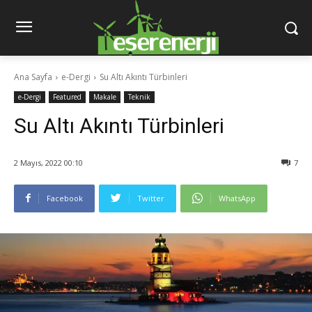
Ana Sayfa
e-Dergi
Su Altı Akıntı Türbinleri
e-Dergi
Featured
Makale
Teknik
Su Altı Akıntı Türbinleri
2 Mayıs, 2022 00:10
7
Facebook
Twitter
WhatsApp