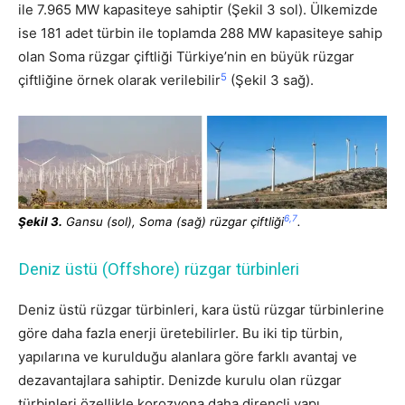
ile 7.965 MW kapasiteye sahiptir (Şekil 3 sol). Ülkemizde
ise 181 adet türbin ile toplamda 288 MW kapasiteye sahip
olan Soma rüzgar çiftliği Türkiye’nin en büyük rüzgar
5
çiftliğine örnek olarak verilebilir
(Şekil 3 sağ).
6,7
Ş
ekil 3.
Gansu (sol), Soma (sağ) rüzgar çiftliği
.
Deniz üstü (Offshore) rüzgar türbinleri
Deniz üstü rüzgar türbinleri, kara üstü rüzgar türbinlerine
göre daha fazla enerji üretebilirler. Bu iki tip türbin,
yapılarına ve kurulduğu alanlara göre farklı avantaj ve
dezavantajlara sahiptir. Denizde kurulu olan rüzgar
türbinleri özellikle korozyona daha dirençli yapı