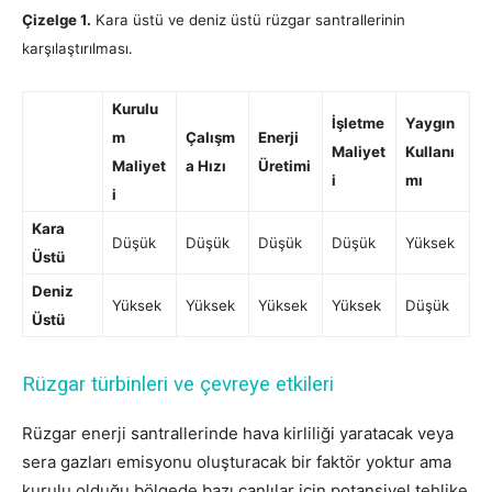
Çizelge 1.
Kara üstü ve deniz üstü rüzgar santrallerinin
karşılaştırılması.
Kurulu
İşletme
Yaygın
m
Çalışm
Enerji
Maliyet
Kullanı
Maliyet
a Hızı
Üretimi
i
mı
i
Kara
Düşük
Düşük
Düşük
Düşük
Yüksek
Üstü
Deniz
Yüksek
Yüksek
Yüksek
Yüksek
Düşük
Üstü
Rüzgar türbinleri ve çevreye etkileri
Rüzgar enerji santrallerinde hava kirliliği yaratacak veya
sera gazları emisyonu oluşturacak bir faktör yoktur ama
kurulu olduğu bölgede bazı canlılar için potansiyel tehlike