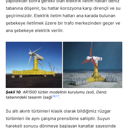
yapıldıktan sonra gerekli olan elektrik iletim hatları deniz
tabanına döşenir, bu hatlar korozyona karşı dirençli ve su
geçirimsizdir. Elektrik iletim hatları ana karada bulunan
şebekeye iletilmek üzere bir trafo merkezinden geçer ve
ana şebekeye elektrik verilir.
Ş
ekil 10
. AR1500 türbin modelinin kurulumu (sol), Deniz
16,17
tabanındaki tasarım (sağ)
.
Su altı akıntı türbinleri klasik olarak bildiğimiz rüzgar
türbinleri ile aynı çalışma prensibine sahiptir. Suyun
hareketi sonucu dönmeye başlayan kanatlar sayesinde