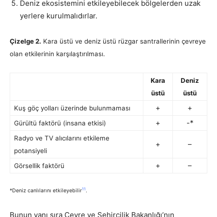
Deniz ekosistemini etkileyebilecek bölgelerden uzak
yerlere kurulmalıdırlar.
Çizelge 2.
Kara üstü ve deniz üstü rüzgar santrallerinin çevreye
olan etkilerinin karşılaştırılması.
Kara
Deniz
üstü
üstü
+
+
Kuş göç yolları üzerinde bulunmaması
+
-*
Gürültü faktörü (insana etkisi)
Radyo ve TV alıcılarını etkileme
+
–
potansiyeli
+
–
Görsellik faktörü
11
*Deniz canlılarını etkileyebilir
.
Bunun yanı sıra Çevre ve Şehircilik Bakanlığı’nın