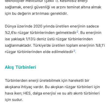
teknolojiler mevcuttur (Şekil 1). Kesintisiz enerji
sağlamak, enerji güvenliği ve arzını teminat altına almak
için bu değerin artırılması gereklidir.
D
ünya üzerinde 2020 yılında üretilen enerjinin sadece
2
%2,6’sı rüzgar türbinlerinden gelmektedir
. Bu enerjinin
ise yaklaşık 1/13’ü deniz üstü rüzgar türbinlerinden
sağlanmaktadır. Türkiye’de üretilen toplam enerjinin %8,1’i
3
rüzgar türbinlerinden elde edilmektedir
.
Akış Türbinleri
Türbinlerden enerji üretebilmek için hareketli bir
akışkana ihtiyaç vardır. Bu akışkan rüzgar türbinleri için
hava iken; HES, dalga enerjisi ve su altı akıntı türbinleri
için sudur.