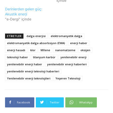
içinde
Derinlerden gelen güç:
Akustik enerji
"e-Dergi" içinde
ETIKETLER
dalga enerjisi
elektromanyetik dalga
elektromanyetik dalga absorbsiyon (EWA)
enerji haber
enerji hasadı
klor
MXene
nanomalzeme
oksijen
teknoloji haber
titanyum karbür
yenilenebilir enerji
yenilenebilir enerji haber
yenilenebilir enerji haberleri
yenilenebilir enerji teknoloji haberleri
Yenilenebilir enerji teknolojileri
Yeşeren Teknoloji
Facebook
Twitter
WhatsApp