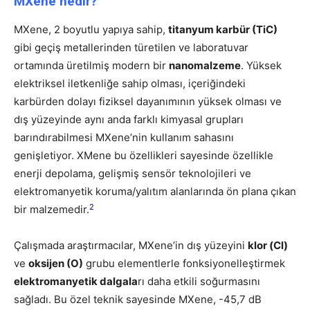
MXene nedir?
MXene, 2 boyutlu yapıya sahip,
titanyum karbür
(
TiC)
gibi geçiş metallerinden türetilen ve laboratuvar
ortamında üretilmiş modern bir
nanomalzeme
. Yüksek
elektriksel iletkenliğe sahip olması, içeriğindeki
karbürden dolayı fiziksel dayanımının yüksek olması ve
dış yüzeyinde aynı anda farklı kimyasal grupları
barındırabilmesi MXene’nin kullanım sahasını
genişletiyor. XMene bu özellikleri sayesinde özellikle
enerji depolama, gelişmiş sensör teknolojileri ve
elektromanyetik koruma/yalıtım alanlarında ön plana çıkan
2
bir malzemedir.
Çalışmada araştırmacılar, MXene’in dış yüzeyini
klor (Cl)
ve
oksijen (O)
grubu elementlerle fonksiyonelleştirmek
elektromanyetik dalgala
rı daha etkili soğurmasını
sağladı. Bu özel teknik sayesinde MXene, -45,7 dB