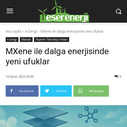
Ana Sayfa
e-Dergi
MXene ile dalga enerjisinde yeni ufuklar
e-Dergi
Makale
Yeşeren Teknoloji Haber
MXene ile dalga enerjisinde
yeni ufuklar
16 Eylül, 2025 20:00
0
Facebook
Twitter
WhatsApp