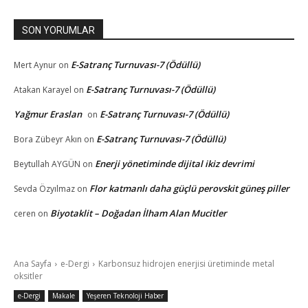
SON YORUMLAR
E-Satranç Turnuvası-7 (Ödüllü)
Mert Aynur
on
E-Satranç Turnuvası-7 (Ödüllü)
Atakan Karayel
on
Yağmur Eraslan
E-Satranç Turnuvası-7 (Ödüllü)
on
E-Satranç Turnuvası-7 (Ödüllü)
Bora Zübeyr Akın
on
Enerji yönetiminde dijital ikiz devrimi
Beytullah AYGÜN
on
Flor katmanlı daha güçlü perovskit güneş piller
Sevda Özyılmaz
on
Biyotaklit – Doğadan İlham Alan Mucitler
ceren
on