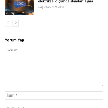
elektriksel ölçümde standartlaşma
4 Ağustos, 2026 20:00
e-Dergi
Yorum Yap
Yorum:
İsi
E-