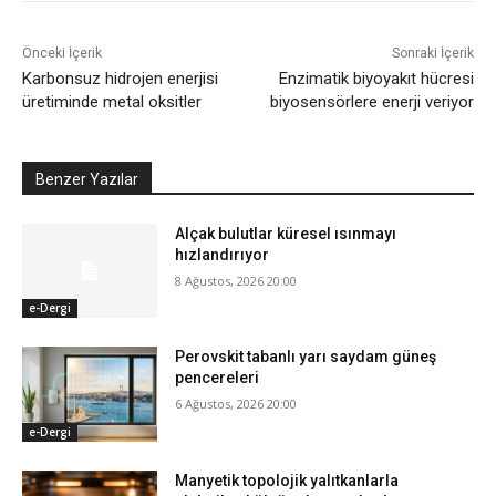
Önceki İçerik
Sonraki İçerik
Karbonsuz hidrojen enerjisi
Enzimatik biyoyakıt hücresi
üretiminde metal oksitler
biyosensörlere enerji veriyor
Benzer Yazılar
Alçak bulutlar küresel ısınmayı
hızlandırıyor
8 Ağustos, 2026 20:00
e-Dergi
Perovskit tabanlı yarı saydam güneş
pencereleri
6 Ağustos, 2026 20:00
e-Dergi
Manyetik topolojik yalıtkanlarla