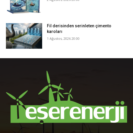
Fil derisinden serinleten çimento
karoları
1 Ağustos, 2026 20:00