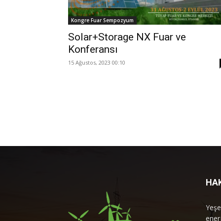
Kongre Fuar Sempozyum
Solar+Storage NX Fuar ve
Konferansı
15 Ağustos, 2023 00:10
HA
Yeşe
enerj