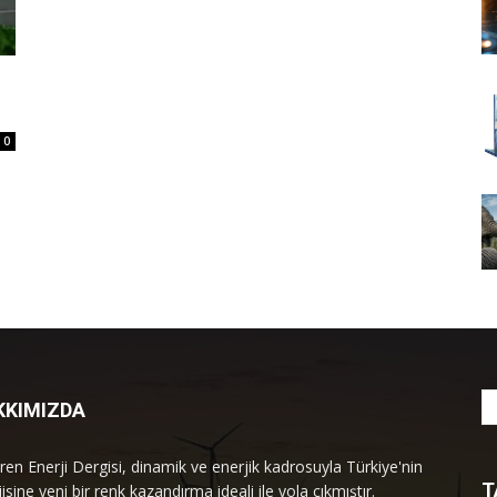
0
KKIMIZDA
ren Enerji Dergisi, dinamik ve enerjik kadrosuyla Türkiye'nin
T
isine yeni bir renk kazandırma ideali ile yola çıkmıştır.