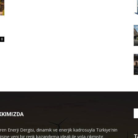
0
KKIMIZDA
ren Enerji Dergisi, dinamik ve enerjik kadrosuyla Türkiye'nin
T
isine yeni bir renk kazandırma ideali ile yola çıkmıştır.