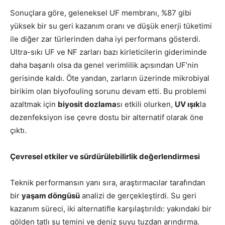
Sonuçlara göre, geleneksel UF membranı, %87 gibi
yüksek bir su geri kazanım oranı ve düşük enerji tüketimi
ile diğer zar türlerinden daha iyi performans gösterdi.
Ultra-sıkı UF ve NF zarları bazı kirleticilerin gideriminde
daha başarılı olsa da genel verimlilik açısından UF’nin
gerisinde kaldı. Öte yandan, zarların üzerinde mikrobiyal
birikim olan biyofouling sorunu devam etti. Bu problemi
azaltmak için
biyosit dozlama
sı etkili olurken,
UV ışık
la
dezenfeksiyon ise çevre dostu bir alternatif olarak öne
çıktı.
Çevresel etkiler ve sürdürülebilirlik değerlendirmesi
Teknik performansın yanı sıra, araştırmacılar tarafından
bir
yaşam döngüsü
analizi de gerçekleştirdi. Su geri
kazanım süreci, iki alternatifle karşılaştırıldı: yakındaki bir
gölden tatlı su temini ve deniz suyu tuzdan arındırma.