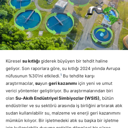
Küresel
su kıtlığı
giderek büyüyen bir tehdit haline
geliyor. Son raporlara göre, su kıtlığı 2024 yılında Avrupa
1
nüfusunun %30’ini etkiledi.
Bu tehdite karşı
araştırmacılar,
su
yun
geri kazanımı
için yeni ve umut
verici yöntemler geliştiriyor. Bu araştırmalarından biri
olan
Su-Akıllı Endüstriyel Simbiyozlar (WSIS),
bütün
endüstriler ve su sektörü arasında iş birliğini artırarak atık
sudan kullanılabilir su, malzeme ve enerji geri kazanımını
mümkün kılıyor. Bir işletmedeki atık su başka bir işletme
için kullanılabilir duruma getirilip döngüsel bir süreç