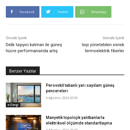
Facebook
Twitter
WhatsApp
Önceki İçerik
Sonraki İçerik
Delik taşıyıcı katman ile güneş
Isıyı yönetebilen esnek
hücre performansında artış
termoelektrik fiberler
Benzer Yazılar
Perovskit tabanlı yarı saydam güneş
pencereleri
6 Ağustos, 2026 20:00
e-Dergi
Manyetik topolojik yalıtkanlarla
elektriksel ölçümde standartlaşma
4 Ağustos, 2026 20:00