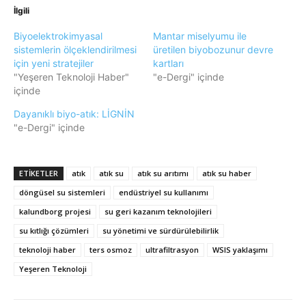
İlgili
Biyoelektrokimyasal
Mantar miselyumu ile
sistemlerin ölçeklendirilmesi
üretilen biyobozunur devre
için yeni stratejiler
kartları
"Yeşeren Teknoloji Haber"
"e-Dergi" içinde
içinde
Dayanıklı biyo-atık: LİGNİN
"e-Dergi" içinde
ETIKETLER
atık
atık su
atık su arıtımı
atık su haber
döngüsel su sistemleri
endüstriyel su kullanımı
kalundborg projesi
su geri kazanım teknolojileri
su kıtlığı çözümleri
su yönetimi ve sürdürülebilirlik
teknoloji haber
ters osmoz
ultrafiltrasyon
WSIS yaklaşımı
Yeşeren Teknoloji