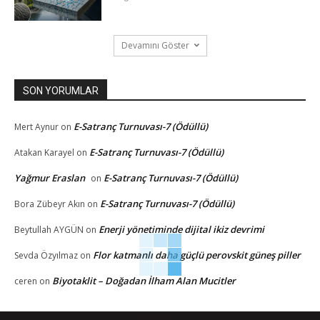
Devamını Göster
SON YORUMLAR
E-Satranç Turnuvası-7 (Ödüllü)
Mert Aynur
on
E-Satranç Turnuvası-7 (Ödüllü)
Atakan Karayel
on
Yağmur Eraslan
E-Satranç Turnuvası-7 (Ödüllü)
on
E-Satranç Turnuvası-7 (Ödüllü)
Bora Zübeyr Akın
on
Enerji yönetiminde dijital ikiz devrimi
Beytullah AYGÜN
on
Flor katmanlı daha güçlü perovskit güneş piller
Sevda Özyılmaz
on
Biyotaklit – Doğadan İlham Alan Mucitler
ceren
on