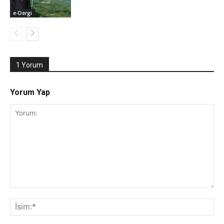
e-Dergi
1 Yorum
Yorum Yap
Yorum:
İsi