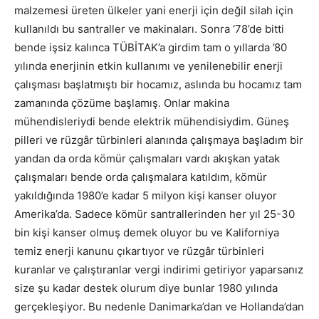
malzemesi üreten ülkeler yani enerji için değil silah için
kullanıldı bu santraller ve makinaları. Sonra ‘78’de bitti
bende işsiz kalınca TÜBİTAK’a girdim tam o yıllarda ’80
yılında enerjinin etkin kullanımı ve yenilenebilir enerji
çalışması başlatmıştı bir hocamız, aslında bu hocamız tam
zamanında çözüme başlamış. Onlar makina
mühendisleriydi bende elektrik mühendisiydim. Güneş
pilleri ve rüzgâr türbinleri alanında çalışmaya başladım bir
yandan da orda kömür çalışmaları vardı akışkan yatak
çalışmaları bende orda çalışmalara katıldım, kömür
yakıldığında 1980’e kadar 5 milyon kişi kanser oluyor
Amerika’da. Sadece kömür santrallerinden her yıl 25-30
bin kişi kanser olmuş demek oluyor bu ve Kaliforniya
temiz enerji kanunu çıkartıyor ve rüzgâr türbinleri
kuranlar ve çalıştıranlar vergi indirimi getiriyor yaparsanız
size şu kadar destek olurum diye bunlar 1980 yılında
gerçekleşiyor. Bu nedenle Danimarka’dan ve Hollanda’dan