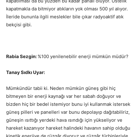
kapatılması da bu yüzden bu kadar pahalı oluyor. Üstelik
kapatmakla da bitmiyor atıkların yok olması 500 yıl alıyor.
İleride bununla ilgili meslekler bile çıkar radyoaktif atık
bekçisi gibi.
Rabia Sezgin:
%100 yenilenebilir enerji mümkün müdür?
Tanay Sıdkı Uyar:
Mümkündür tabii ki. Neden mümkün güneş gibi hiç
bitmeyen bir enerji kaynağı var her sabah doğuyor ve
bizden hiç bir bedel istemiyor bunu iyi kullanmak istersek
güneş pilleri ve panelleri var bunu depolayıp dağıtabiliriz,
güneşin ısıttığı yerdeki hava ısındığı için yükseliyor ve
hareket kazanıyor hareket halindeki havanın sahip olduğu
kinetik enerjiye de rüzgâr diyoruz ve rüzgâr türbinleriyle