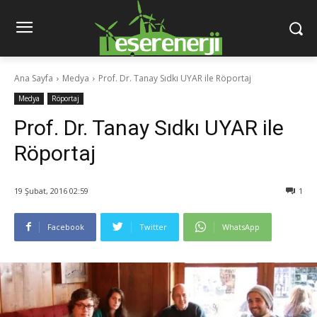
Ana Sayfa
Medya
Prof. Dr. Tanay Sıdkı UYAR ile Röportaj
Medya
Röportaj
Prof. Dr. Tanay Sıdkı UYAR ile
Röportaj
19 Şubat, 2016 02:59
1
Facebook
Twitter
WhatsApp