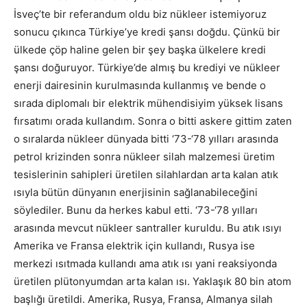
İsveç’te bir referandum oldu biz nükleer istemiyoruz
sonucu çıkınca Türkiye’ye kredi şansı doğdu. Çünkü bir
ülkede çöp haline gelen bir şey başka ülkelere kredi
şansı doğuruyor. Türkiye’de almış bu krediyi ve nükleer
enerji dairesinin kurulmasında kullanmış ve bende o
sırada diplomalı bir elektrik mühendisiyim yüksek lisans
fırsatımı orada kullandım. Sonra o bitti askere gittim zaten
o sıralarda nükleer dünyada bitti ‘73-‘78 yılları arasında
petrol krizinden sonra nükleer silah malzemesi üretim
tesislerinin sahipleri üretilen silahlardan arta kalan atık
ısıyla bütün dünyanın enerjisinin sağlanabileceğini
söylediler. Bunu da herkes kabul etti. ‘73-‘78 yılları
arasında mevcut nükleer santraller kuruldu. Bu atık ısıyı
Amerika ve Fransa elektrik için kullandı, Rusya ise
merkezi ısıtmada kullandı ama atık ısı yani reaksiyonda
üretilen plütonyumdan arta kalan ısı. Yaklaşık 80 bin atom
başlığı üretildi. Amerika, Rusya, Fransa, Almanya silah