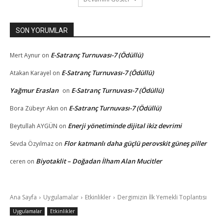
SON YORUMLAR
E-Satranç Turnuvası-7 (Ödüllü)
Mert Aynur
on
E-Satranç Turnuvası-7 (Ödüllü)
Atakan Karayel
on
Yağmur Eraslan
E-Satranç Turnuvası-7 (Ödüllü)
on
E-Satranç Turnuvası-7 (Ödüllü)
Bora Zübeyr Akın
on
Enerji yönetiminde dijital ikiz devrimi
Beytullah AYGÜN
on
Flor katmanlı daha güçlü perovskit güneş piller
Sevda Özyılmaz
on
Biyotaklit – Doğadan İlham Alan Mucitler
ceren
on